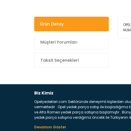
Ürün Detay
OPEL
NUM
Müşteri Yorumları
Taksit Seçenekleri
Biz Kimiz
Opelyedekleri.com Sektöründe deneyimli kişilerden olu
vermektedir . Opel yedek parça satışı ile başladığımı
ve Alfa Romeo yedek parça satışına başlamıştır . Bünye
yedek parça satışına verdiğimiz öncelik ile Türkiyenin 4 
Satıyoruz ? Bu sorunun çok açık bir cevabı var yedek p
belirttiğimiz parçalar sizlere fikir sağlayacaktır. Ön