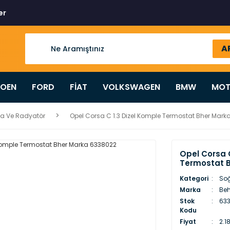
er
A
ROEN
FORD
FİAT
VOLKSWAGEN
BMW
MOT
a Ve Radyatör
Opel Corsa C 1.3 Dizel Komple Termostat Bher Mark
Opel Corsa C
Termostat 
Kategori
So
Marka
Beh
Stok
63
Kodu
Fiyat
2.1