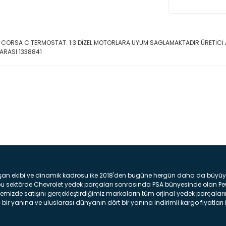
 CORSA C TERMOSTAT. 1.3 DİZEL MOTORLARA UYUM SAGLAMAKTADIR.ÜRETİCİ
ARASI
1338841
Bu ürüne ilk yorumu siz yap
Yorum Yaz
şan ekibi ve dinamik kadrosu ike 2018'den bugüne hergün daha da büyüyere
z bu sektörde Chevrolet yedek parçaları sonrasında PSA bünyesinde olan P
mizde satışını gerçekleştirdiğimiz markaların tüm orjinal yedek parçaların
bir yanına ve uluslarası dünyanın dört bir yanına indirimli kargo fiyatları il
arça ve bakım seti satıyoruz. Yedek parça denince akıllara binlerce parça
 Tampon : Aracınızın ön kısmında bulunan plastik darbe emici amacı ile yap