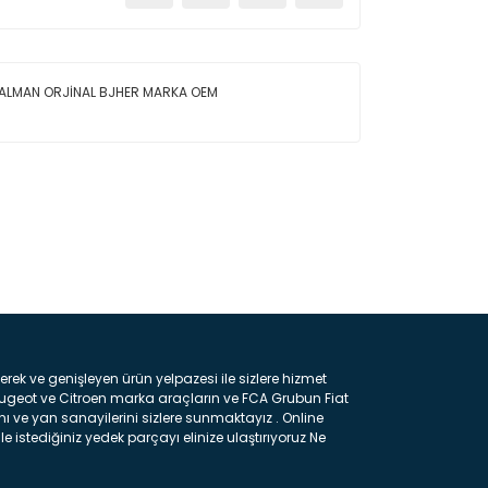
 ALMAN ORJİNAL BJHER MARKA OEM
ın!
k ve genişleyen ürün yelpazesi ile sizlere hizmet
eugeot ve Citroen marka araçların ve FCA Grubun Fiat
ı ve yan sanayilerini sizlere sunmaktayız . Online
e istediğiniz yedek parçayı elinize ulaştırıyoruz Ne
 gelebilir ancak bunları biraz toparlarsak aşağıda
ılmış olan kaporta aksam parçasıdır. Çamurluk :