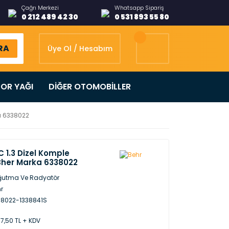
Çağrı Merkezi
Whatsapp Sipariş
0 212 489 42 30
0 531 893 55 80
RA
Üye Ol / Hesabım
OR YAĞI
DİĞER OTOMOBİLLER
a 6338022
 1.3 Dizel Komple
Bher Marka 6338022
ğutma Ve Radyatör
r
38022-1338841S
87,50 TL + KDV