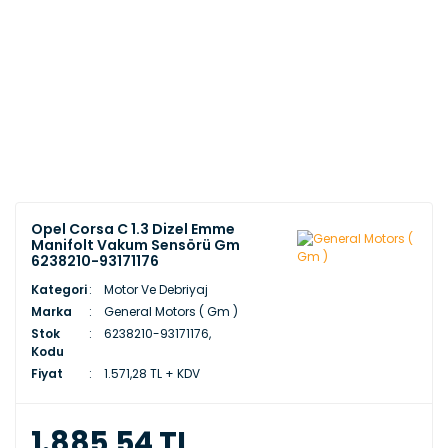
Opel Corsa C 1.3 Dizel Emme
Manifolt Vakum Sensörü Gm
6238210-93171176
Kategori
Motor Ve Debriyaj
Marka
General Motors ( Gm )
Stok
6238210-93171176,
Kodu
Fiyat
1.571,28 TL + KDV
1.885,54 TL