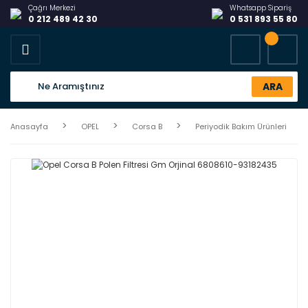
Çağrı Merkezi
Whatsapp Sipariş
0 212 489 42 30
0 531 893 55 80
ARA
Anasayfa
OPEL
Corsa B
Periyodik Bakım Ürünleri