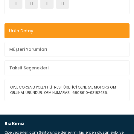
Ürün Detay
Müşteri Yorumları
Taksit Seçenekleri
OPEL CORSA B POLEN FİLİTRESİ. ÜRETİCİ GENERAL MOTORS GM
ORJİNAL ÜRÜNDÜR. OEM NUMARASI 6808610-93182435.
Bu ürüne ilk yorumu siz yapın!
Biz Kimiz
Opelyedekleri.com Sektöründe deneyimli kişilerden oluşan ekibi ve