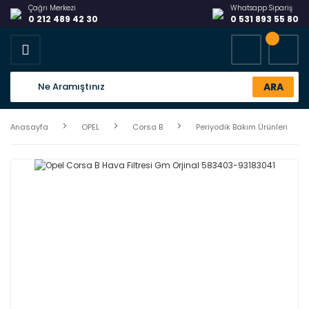
Çağrı Merkezi
Whatsapp Sipariş
0 212 489 42 30
0 531 893 55 80
ARA
Anasayfa
OPEL
Corsa B
Periyodik Bakım Ürünleri