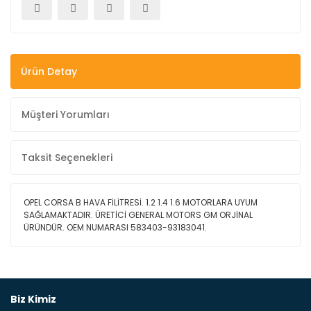
Ürün Detay
Müşteri Yorumları
Taksit Seçenekleri
OPEL CORSA B HAVA FİLİTRESİ. 1.2 1.4 1.6 MOTORLARA UYUM
SAĞLAMAKTADIR. ÜRETİCİ GENERAL MOTORS GM ORJİNAL
ÜRÜNDÜR. OEM NUMARASI 583403-93183041.
Bu ürüne ilk yorumu siz yapın!
Biz Kimiz