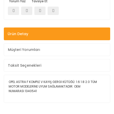
Yorum Yaz
Tavsiye Et
Ürün Detay
Müşteri Yorumları
Taksit Seçenekleri
OPEL ASTRA F KOMPLE V KAYIŞ GERGİ KÜTÜĞÜ. 1.6 1.8 2.0 TÜM
MOTOR MODELERİNE UYUM SAĞLAMAKTADIR. OEM
NUMARASI
1340541
Bu ürüne ilk yorumu siz yapın!