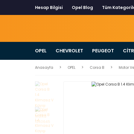
Hesap Bilgisi
Opel Blog
Tüm Kategoril
OPEL
CHEVROLET
PEUGEOT
CİT
Anasayfa
OPEL
Corsa B
Motor Ve