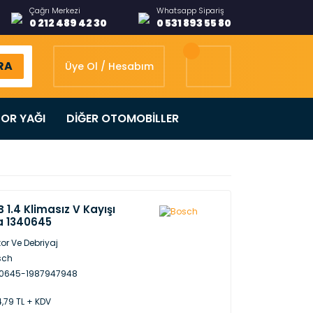
Çağrı Merkezi
Whatsapp Sipariş
0 212 489 42 30
0 531 893 55 80
RA
Üye Ol / Hesabım
OR YAĞI
DİĞER OTOMOBİLLER
 1.4 Klimasız V Kayışı
a 1340645
or Ve Debriyaj
sch
40645-1987947948
,79 TL + KDV