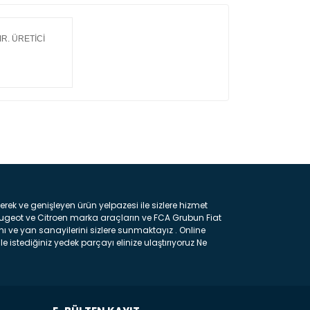
R. ÜRETİCİ
ın!
k ve genişleyen ürün yelpazesi ile sizlere hizmet
eugeot ve Citroen marka araçların ve FCA Grubun Fiat
ı ve yan sanayilerini sizlere sunmaktayız . Online
e istediğiniz yedek parçayı elinize ulaştırıyoruz Ne
 gelebilir ancak bunları biraz toparlarsak aşağıda
ılmış olan kaporta aksam parçasıdır. Çamurluk :
 parçasıdır. Kaput : Aracınızın ön kısmında bulunan
rçasıdır. Fren Balatası : Aracımızı durdurmak için
frenleme ana elemanıdır . Hangi Araçlara Yedek Parça