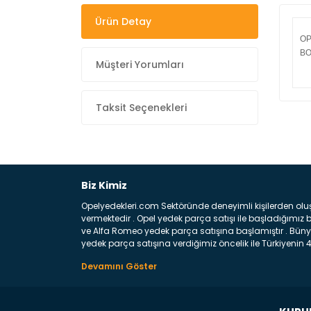
Ürün Detay
OP
BO
Müşteri Yorumları
Taksit Seçenekleri
Biz Kimiz
Opelyedekleri.com Sektöründe deneyimli kişilerden olu
vermektedir . Opel yedek parça satışı ile başladığımı
ve Alfa Romeo yedek parça satışına başlamıştır . Bünye
yedek parça satışına verdiğimiz öncelik ile Türkiyenin 4 
Satıyoruz ? Bu sorunun çok açık bir cevabı var yedek p
belirttiğimiz parçalar sizlere fikir sağlayacaktır. Ön
Aracınızın ön ve arka teker kısmını kapsayan metal sa
motor koruma amacı ile yapılmış olan sac kaporta aks
üretilmiş disk ile teması sayesinde durmayı sağlayan 