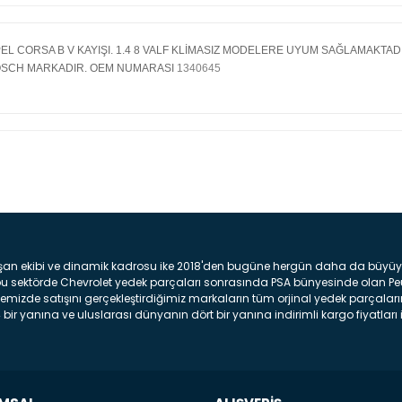
EL CORSA B V KAYIŞI. 1.4 8 VALF KLİMASIZ MODELERE UYUM SAĞLAMAKTADI
SCH MARKADIR. OEM NUMARASI
1340645
Bu ürüne ilk yorumu siz yap
Yorum Yaz
şan ekibi ve dinamik kadrosu ike 2018'den bugüne hergün daha da büyüyere
z bu sektörde Chevrolet yedek parçaları sonrasında PSA bünyesinde olan P
mizde satışını gerçekleştirdiğimiz markaların tüm orjinal yedek parçaların
bir yanına ve uluslarası dünyanın dört bir yanına indirimli kargo fiyatları il
arça ve bakım seti satıyoruz. Yedek parça denince akıllara binlerce parça
 Tampon : Aracınızın ön kısmında bulunan plastik darbe emici amacı ile yap
c veya plsatikten yapılma olan tekerlek çamurluk kısmıdır. Kaporta aksam
am parçasıdır. Far : Aracımızın aydınlatma amacı ile kullanılan aksam pa
aksam parçadır . Fren Diski : Aracımızın ön ve arka tekerlerinde bulunan 