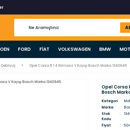
er
A
ROEN
FORD
FİAT
VOLKSWAGEN
BMW
MOT
 Debriyaj
Opel Corsa B 1.4 Klimasız V Kayışı Bosch Marka 1340645
Opel Corsa B
Bosch Mark
Kategori
Mot
Marka
Bo
Stok
13
Kodu
Fiyat
504