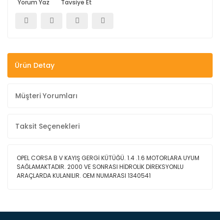
Yorum Yaz
Tavsiye Et
Ürün Detay
Müşteri Yorumları
Taksit Seçenekleri
OPEL CORSA B V KAYIŞ GERGİ KÜTÜĞÜ. 1.4 .1.6 MOTORLARA UYUM
SAĞLAMAKTADIR. 2000 VE SONRASI HİDROLİK DİREKSYONLU
ARAÇLARDA KULANILIR. OEM NUMARASI 1340541
Bu ürüne ilk yorumu siz yapın!