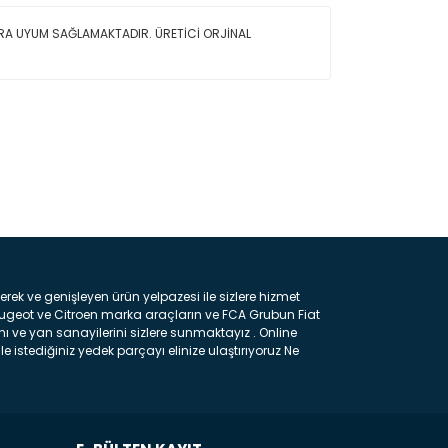
ARA UYUM SAĞLAMAKTADIR. ÜRETİCİ ORJİNAL
ın!
k ve genişleyen ürün yelpazesi ile sizlere hizmet
eugeot ve Citroen marka araçların ve FCA Grubun Fiat
ı ve yan sanayilerini sizlere sunmaktayız . Online
e istediğiniz yedek parçayı elinize ulaştırıyoruz Ne
 gelebilir ancak bunları biraz toparlarsak aşağıda
ılmış olan kaporta aksam parçasıdır. Çamurluk :
 parçasıdır. Kaput : Aracınızın ön kısmında bulunan
rçasıdır. Fren Balatası : Aracımızı durdurmak için
frenleme ana elemanıdır . Hangi Araçlara Yedek Parça