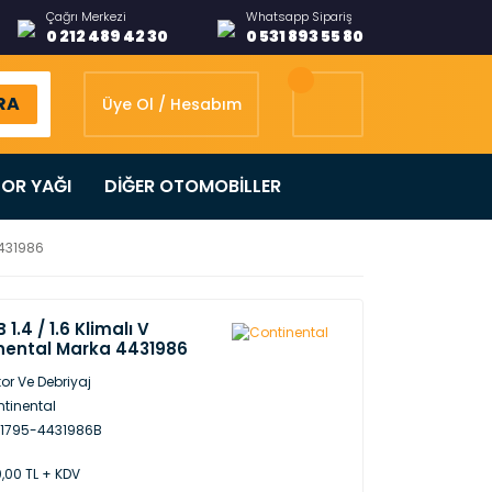
Çağrı Merkezi
Whatsapp Sipariş
0 212 489 42 30
0 531 893 55 80
RA
Üye Ol / Hesabım
OR YAĞI
DİĞER OTOMOBİLLER
4431986
1.4 / 1.6 Klimalı V
inental Marka 4431986
or Ve Debriyaj
tinental
K1795-4431986B
,00 TL + KDV