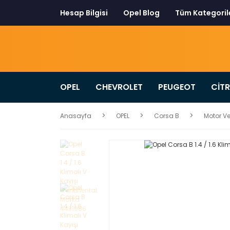
Hesap Bilgisi
Opel Blog
Tüm Kategoril
OPEL
CHEVROLET
PEUGEOT
CİT
Anasayfa
OPEL
Corsa B
Motor Ve