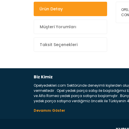
Ürün Detay
OPEL
CON
Müşteri Yorumları
Taksit Seçenekleri
Biz Kimiz
Opelyedekleri.com Sektöründe deneyimli kişilerden olu
vermektedir . Opel yedek parça satışı ile başladığımı
ve Alfa Romeo yedek parça satışına başlamıştır . Bünye
yedek parça satışına verdiğimiz öncelik ile Türkiyenin 4 
Satıyoruz ? Bu sorunun çok açık bir cevabı var yedek p
belirttiğimiz parçalar sizlere fikir sağlayacaktır. Ön
Aracınızın ön ve arka teker kısmını kapsayan metal sa
motor koruma amacı ile yapılmış olan sac kaporta aks
üretilmiş disk ile teması sayesinde durmayı sağlayan 