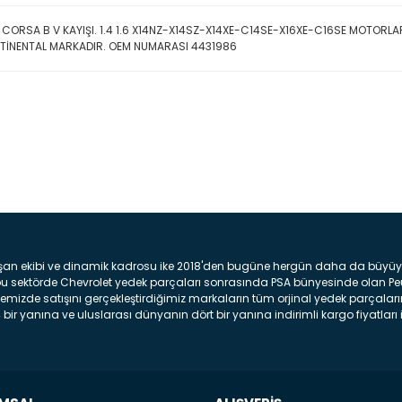
 CORSA B V KAYIŞI. 1.4 1.6 X14NZ-X14SZ-X14XE-C14SE-X16XE-C16SE MOTORL
TİNENTAL MARKADIR. OEM NUMARASI 4431986
Bu ürüne ilk yorumu siz yap
Yorum Yaz
şan ekibi ve dinamik kadrosu ike 2018'den bugüne hergün daha da büyüyere
z bu sektörde Chevrolet yedek parçaları sonrasında PSA bünyesinde olan P
mizde satışını gerçekleştirdiğimiz markaların tüm orjinal yedek parçaların
bir yanına ve uluslarası dünyanın dört bir yanına indirimli kargo fiyatları il
arça ve bakım seti satıyoruz. Yedek parça denince akıllara binlerce parça
 Tampon : Aracınızın ön kısmında bulunan plastik darbe emici amacı ile yap
c veya plsatikten yapılma olan tekerlek çamurluk kısmıdır. Kaporta aksam
am parçasıdır. Far : Aracımızın aydınlatma amacı ile kullanılan aksam pa
aksam parçadır . Fren Diski : Aracımızın ön ve arka tekerlerinde bulunan 