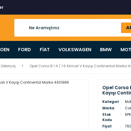
er
A
ROEN
FORD
FİAT
VOLKSWAGEN
BMW
MOT
 Debriyaj
Opel Corsa B 1.4 / 1.6 Klimalı V Kayışı Continental Marka 
Opel Corsa B 
Kayışı Cont
Kategori
Mot
Marka
Con
Stok
6P
Kodu
Fiyat
760