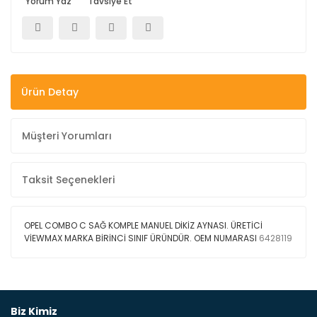
Yorum Yaz
Tavsiye Et
Ürün Detay
Müşteri Yorumları
Taksit Seçenekleri
OPEL COMBO C SAĞ KOMPLE MANUEL DİKİZ AYNASI. ÜRETİCİ
VİEWMAX MARKA BİRİNCİ SINIF ÜRÜNDÜR. OEM NUMARASI
6428119
Bu ürüne ilk yorumu siz yapın!
Biz Kimiz