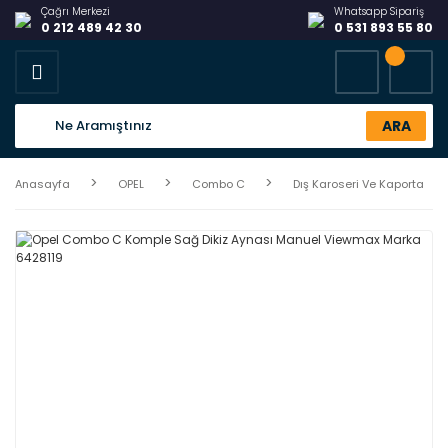
Çağrı Merkezi
Whatsapp Sipariş
0 212 489 42 30
0 531 893 55 80
ARA
Anasayfa
OPEL
Combo C
Dış Karoseri Ve Kaporta