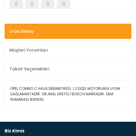
Ürün Detay
Müşteri Yorumları
Taksit Seçenekleri
OPEL COMBO C HAVA DEBİMETRESİ. 1.3 DİZEL MOTORLARA UYUM
SAĞLAMAKTADIR. ORJİNAL ÜRETİCİ BOSCH MARKADIR. OEM
NUMARASI 836635.
Bu ürüne ilk yorumu siz yapın!
Biz Kimiz