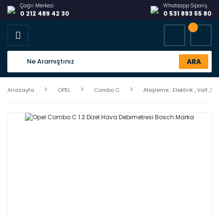
Çağrı Merkezi
Whatsapp Sipariş
0 212 489 42 30
0 531 893 55 80
ARA
Anasayfa
OPEL
Combo C
Ateşleme , Elektirik , Valf ,S