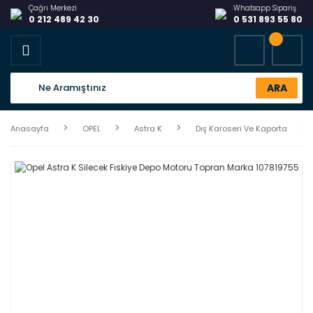
Çağrı Merkezi
Whatsapp Sipariş
0 212 489 42 30
0 531 893 55 80
ARA
Anasayfa
OPEL
Astra K
Dış Karoseri Ve Kaporta