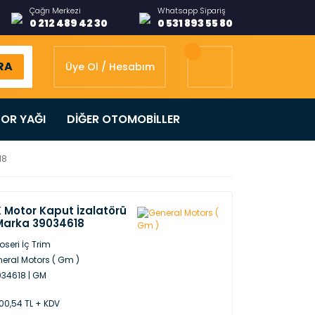
Çağrı Merkezi
Whatsapp Sipariş
0 212 489 42 30
0 531 893 55 80
RA
Üye Ol / Hesabım
OR YAĞI
DİĞER OTOMOBİLLER
18
K Motor Kaput İzalatörü
 Marka 39034618
oseri İç Trim
eral Motors ( Gm )
34618 | GM
00,54 TL + KDV