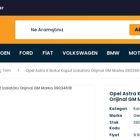
er
A
ROEN
FORD
FİAT
VOLKSWAGEN
BMW
MOT
İç Trim
Opel Astra K Motor Kaput İzalatörü Orijinal GM Marka 390346
Opel Astra 
Orijinal GM
Kategori
Kar
Marka
Gen
Stok
390
Kodu
Fiyat
9.6