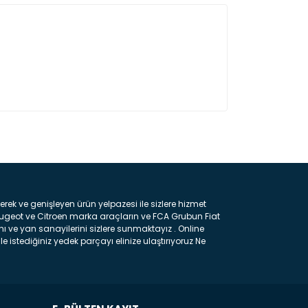
ın!
k ve genişleyen ürün yelpazesi ile sizlere hizmet
eugeot ve Citroen marka araçların ve FCA Grubun Fiat
ı ve yan sanayilerini sizlere sunmaktayız . Online
e istediğiniz yedek parçayı elinize ulaştırıyoruz Ne
 gelebilir ancak bunları biraz toparlarsak aşağıda
ılmış olan kaporta aksam parçasıdır. Çamurluk :
 parçasıdır. Kaput : Aracınızın ön kısmında bulunan
rçasıdır. Fren Balatası : Aracımızı durdurmak için
frenleme ana elemanıdır . Hangi Araçlara Yedek Parça