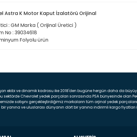
l Astra K Motor Kaput İzalatörü Orijinal
tici : GM Marka ( Orijinal Üretici )
 No : 39034618
minyum Folyolu ürün
Bu ürüne ilk yorumu siz yap
Yorum Yaz
şan ekibi ve dinamik kadrosu ike 2018'den bugüne hergün daha da büyüyere
z bu sektörde Chevrolet yedek parçaları sonrasında PSA bünyesinde olan P
mizde satışını gerçekleştirdiğimiz markaların tüm orjinal yedek parçaların
bir yanına ve uluslarası dünyanın dört bir yanına indirimli kargo fiyatları il
arça ve bakım seti satıyoruz. Yedek parça denince akıllara binlerce parça
 Tampon : Aracınızın ön kısmında bulunan plastik darbe emici amacı ile yap
c veya plsatikten yapılma olan tekerlek çamurluk kısmıdır. Kaporta aksam
am parçasıdır. Far : Aracımızın aydınlatma amacı ile kullanılan aksam pa
aksam parçadır . Fren Diski : Aracımızın ön ve arka tekerlerinde bulunan 