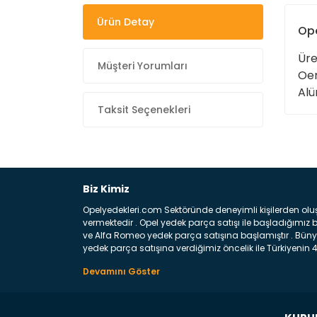
Ürün Detay
Ope
Üre
Müşteri Yorumları
Oem
Alü
Taksit Seçenekleri
Biz Kimiz
Opelyedekleri.com Sektöründe deneyimli kişilerden olu
vermektedir . Opel yedek parça satışı ile başladığımı
ve Alfa Romeo yedek parça satışına başlamıştır . Bünye
yedek parça satışına verdiğimiz öncelik ile Türkiyenin 4 
Satıyoruz ? Bu sorunun çok açık bir cevabı var yedek p
belirttiğimiz parçalar sizlere fikir sağlayacaktır. Ön
Aracınızın ön ve arka teker kısmını kapsayan metal sa
motor koruma amacı ile yapılmış olan sac kaporta aks
üretilmiş disk ile teması sayesinde durmayı sağlayan 