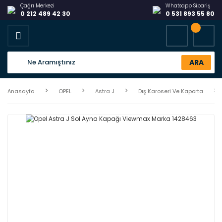
Çağrı Merkezi
Whatsapp Sipariş
0 212 489 42 30
0 531 893 55 80
ARA
Anasayfa
OPEL
Astra J
Dış Karoseri Ve Kaporta