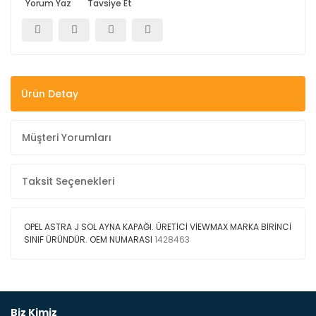
Yorum Yaz
Tavsiye Et
Ürün Detay
Müşteri Yorumları
Taksit Seçenekleri
OPEL ASTRA J SOL AYNA KAPAĞI. ÜRETİCİ VİEWMAX MARKA BİRİNCİ
SINIF ÜRÜNDÜR. OEM NUMARASI
1428463
Bu ürüne ilk yorumu siz yapın!
Biz Kimiz