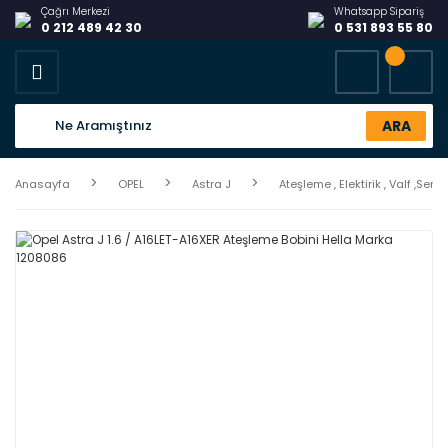
Çağrı Merkezi
Whatsapp Sipariş
0 212 489 42 30
0 531 893 55 80
ARA
Anasayfa
OPEL
Astra J
Ateşleme , Elektirik , Valf ,Sens