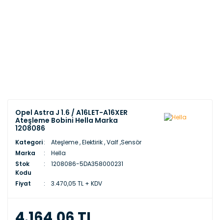
Opel Astra J 1.6 / A16LET-A16XER
Ateşleme Bobini Hella Marka
1208086
Kategori
Ateşleme , Elektirik , Valf ,Sensör
Marka
Hella
Stok
1208086-5DA358000231
Kodu
Fiyat
3.470,05 TL + KDV
4.164,06 TL