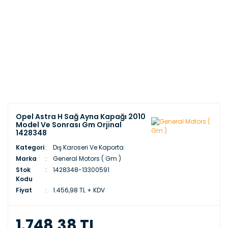
Opel Astra H Sağ Ayna Kapağı 2010
Model Ve Sonrası Gm Orjinal
1428348
Kategori
Dış Karoseri Ve Kaporta
Marka
General Motors ( Gm )
Stok
1428348-13300591
Kodu
Fiyat
1.456,98 TL + KDV
1.748,38 TL