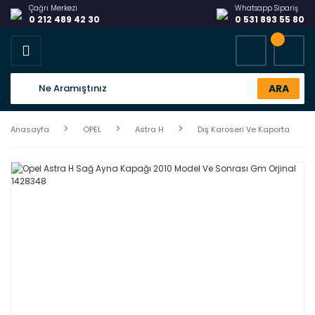
Çağrı Merkezi
Whatsapp Sipariş
0 212 489 42 30
0 531 893 55 80
ARA
Anasayfa
OPEL
Astra H
Dış Karoseri Ve Kaporta