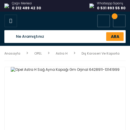
Çağrı Merkezi
Whatsapp Sipariş
0 212 489 42 30
0 531 893 55 80
ARA
Anasayfa
OPEL
Astra H
Dış Karoseri Ve Kaporta