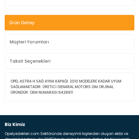
Ürün Detay
Müşteri Yorumları
Taksit Seçenekleri
OPEL ASTRA H SAĞ AYNA KAPAĞI. 2010 MODELERE KADAR UYUM
SAĞLAMAKTADIR. ÜRETİCİ GENARAL MOTORS GM ORJİNAL
ÜRÜNDÜR. OEM NUMARASI 6428911
Bu ürüne ilk yorumu siz yapın!
Biz Kimiz
Opelyedekleri.com Sektöründe deneyimli kişilerden oluşan ekibi ve
Yorum Yaz