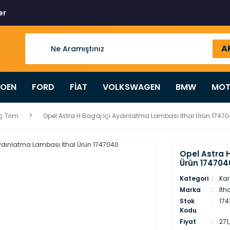
er
A
ROEN
FORD
FİAT
VOLKSWAGEN
BMW
MOT
İç Trim
Opel Astra H Bagaj İçi Aydınlatma Lambası İthal Ürün 1747
Opel Astra 
Ürün 174704
Kategori
Kar
Marka
İth
Stok
174
Kodu
Fiyat
271