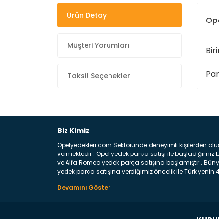
Ürün Detay
Ope
Müşteri Yorumları
Bir
Par
Taksit Seçenekleri
Biz Kimiz
Opelyedekleri.com Sektöründe deneyimli kişilerden olu
vermektedir . Opel yedek parça satışı ile başladığımı
ve Alfa Romeo yedek parça satışına başlamıştır . Bünye
yedek parça satışına verdiğimiz öncelik ile Türkiyenin 4 
Satıyoruz ? Bu sorunun çok açık bir cevabı var yedek p
belirttiğimiz parçalar sizlere fikir sağlayacaktır. Ön
Aracınızın ön ve arka teker kısmını kapsayan metal sa
motor koruma amacı ile yapılmış olan sac kaporta aks
üretilmiş disk ile teması sayesinde durmayı sağlayan 