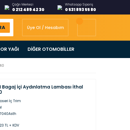
Çağrı Merkezi
Whatsapp Sipariş
0 212 489 42 30
0 531 893 55 80
RA
Üye Ol / Hesabım
OR YAĞI
DİĞER OTOMOBİLLER
040
H Bagaj İçi Aydınlatma Lambası İthal
0
oseri İç Trim
al
7040Asth
,23 TL + KDV