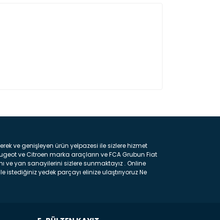
ın!
k ve genişleyen ürün yelpazesi ile sizlere hizmet
eugeot ve Citroen marka araçların ve FCA Grubun Fiat
ı ve yan sanayilerini sizlere sunmaktayız . Online
e istediğiniz yedek parçayı elinize ulaştırıyoruz Ne
 gelebilir ancak bunları biraz toparlarsak aşağıda
ılmış olan kaporta aksam parçasıdır. Çamurluk :
 parçasıdır. Kaput : Aracınızın ön kısmında bulunan
rçasıdır. Fren Balatası : Aracımızı durdurmak için
frenleme ana elemanıdır . Hangi Araçlara Yedek Parça