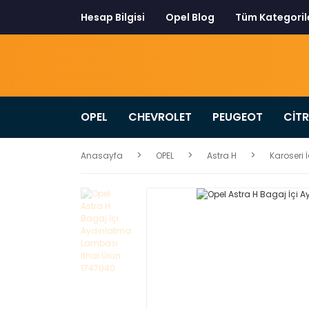
Hesap Bilgisi
Opel Blog
Tüm Kategoril
OPEL
CHEVROLET
PEUGEOT
CİT
Anasayfa
OPEL
Astra H
Karoseri 