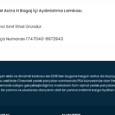
l Astra H Bagaj İçi Aydınlatma Lambası.
inci Sınıf İthal Üründür.
ça Numarası 1747040-8972943.
Bu ürüne ilk yorumu siz yap
şan ekibi ve dinamik kadrosu ike 2018'den bugüne hergün daha da büyüyere
Yorum Yaz
z bu sektörde Chevrolet yedek parçaları sonrasında PSA bünyesinde olan P
mizde satışını gerçekleştirdiğimiz markaların tüm orjinal yedek parçaların
bir yanına ve uluslarası dünyanın dört bir yanına indirimli kargo fiyatları il
arça ve bakım seti satıyoruz. Yedek parça denince akıllara binlerce parça
 Tampon : Aracınızın ön kısmında bulunan plastik darbe emici amacı ile yap
c veya plsatikten yapılma olan tekerlek çamurluk kısmıdır. Kaporta aksam
am parçasıdır. Far : Aracımızın aydınlatma amacı ile kullanılan aksam pa
aksam parçadır . Fren Diski : Aracımızın ön ve arka tekerlerinde bulunan 