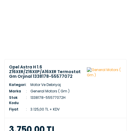
Opel Astra H 1.6
Z16XER/Z16XEP/A16XER Termostat
Gm Orjinal 1338178-55577072
Kategori
Motor Ve Debriyaj
Marka
General Motors ( Gm )
Stok
1338178-55577072H
Kodu
Fiyat
3.125,00 TL + KDV
3.750,00 TL