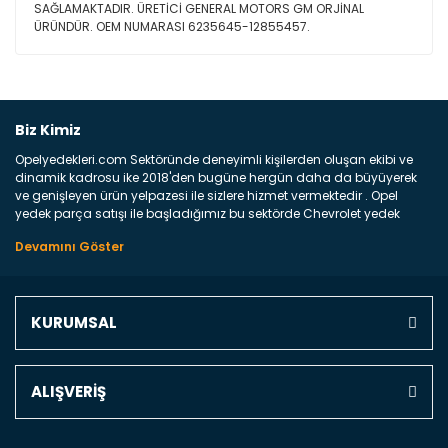
SAĞLAMAKTADIR. ÜRETİCİ GENERAL MOTORS GM ORJİNAL
ÜRÜNDÜR. OEM NUMARASI 6235645-12855457.
Bu ürüne ilk yorumu siz yapın!
Biz Kimiz
Opelyedekleri.com Sektöründe deneyimli kişilerden oluşan ekibi ve
Yorum Yaz
dinamik kadrosu ike 2018'den bugüne hergün daha da büyüyerek
ve genişleyen ürün yelpazesi ile sizlere hizmet vermektedir . Opel
yedek parça satışı ile başladığımız bu sektörde Chevrolet yedek
parçaları sonrasında PSA bünyesinde olan Peugeot ve Citroen
marka araçların ve FCA Grubun Fiat ve Alfa Romeo yedek parça
satışına başlamıştır . Bünyemizde satışını gerçekleştirdiğimiz
markaların tüm orjinal yedek parçalarını ve yan sanayilerini sizlere
sunmaktayız . Online yedek parça satışına verdiğimiz öncelik ile
KURUMSAL
Türkiyenin 4 bir yanına ve uluslarası dünyanın dört bir yanına
indirimli kargo fiyatları ile istediğiniz yedek parçayı elinize
ulaştırıyoruz Ne Satıyoruz ? Bu sorunun çok açık bir cevabı var yedek
parça ve bakım seti satıyoruz. Yedek parça denince akıllara binlerce
ALIŞVERİŞ
parça gelebilir ancak bunları biraz toparlarsak aşağıda belirttiğimiz
parçalar sizlere fikir sağlayacaktır. Ön Tampon : Aracınızın ön
kısmında bulunan plastik darbe emici amacı ile yapılmış olan
kaporta aksam parçasıdır. Çamurluk : Aracınızın ön ve arka teker