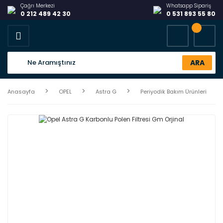
Çağrı Merkezi
Whatsapp Sipariş
0 212 489 42 30
0 531 893 55 80
ARA
Anasayfa
OPEL
Astra G
Periyodik Bakım Ürünleri