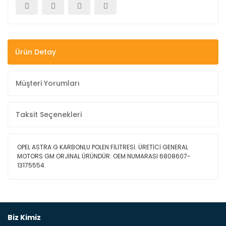
Ürün Detay
Müşteri Yorumları
Taksit Seçenekleri
OPEL ASTRA G KARBONLU POLEN FİLİTRESİ. ÜRETİCİ GENERAL
MOTORS GM ORJİNAL ÜRÜNDÜR. OEM NUMARASI 6808607-
13175554.
Bu ürüne ilk yorumu siz yapın!
Biz Kimiz