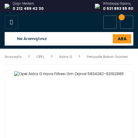
Çağrı Merkezi
Whatsapp Sipariş
0 212 489 42 30
0 531 893 55 80
ARA
Anasayfa
OPEL
Astra G
Periyodik Bakım Ürünleri