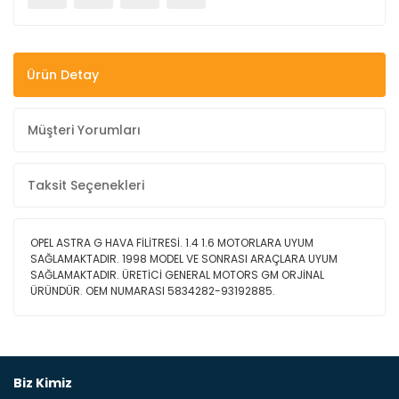
Ürün Detay
Müşteri Yorumları
Taksit Seçenekleri
OPEL ASTRA G HAVA FİLİTRESİ. 1.4 1.6 MOTORLARA UYUM
SAĞLAMAKTADIR. 1998 MODEL VE SONRASI ARAÇLARA UYUM
SAĞLAMAKTADIR. ÜRETİCİ GENERAL MOTORS GM ORJİNAL
ÜRÜNDÜR. OEM NUMARASI 5834282-93192885.
Bu ürüne ilk yorumu siz yapın!
Biz Kimiz