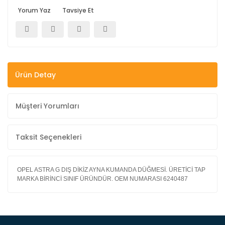
Yorum Yaz
Tavsiye Et
Ürün Detay
Müşteri Yorumları
Taksit Seçenekleri
OPEL ASTRA G DIŞ DİKİZ AYNA KUMANDA DÜĞMESİ. ÜRETİCİ TAP
MARKA BİRİNCİ SINIF ÜRÜNDÜR. OEM NUMARASI 6240487
Bu ürüne ilk yorumu siz yapın!