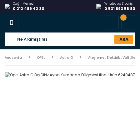
Çağrı Merkezi
Whatsapp Sipariş
0 212 489 42 30
0 531 893 55 80
ARA
Anasayfa
OPEL
Astra G
Ateşleme , Elektirik , Valf ,Sens