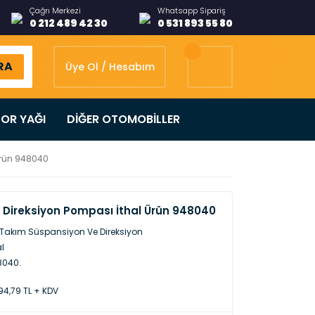
Çağrı Merkezi
Whatsapp Sipariş
0 212 489 42 30
0 531 893 55 80
RA
Üye Ol / Hesabım
OR YAĞI
DİĞER OTOMOBİLLER
 Ürün 948040
F Direksiyon Pompası İthal Ürün 948040
Takım Süspansiyon Ve Direksiyon
al
8040.
94,79 TL + KDV