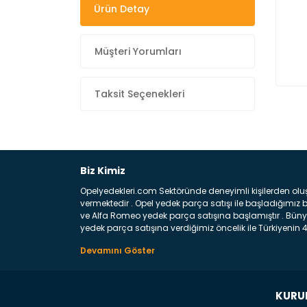
Ürün Detay
Müşteri Yorumları
Taksit Seçenekleri
Biz Kimiz
Opelyedekleri.com Sektöründe deneyimli kişilerden olu
vermektedir . Opel yedek parça satışı ile başladığımı
ve Alfa Romeo yedek parça satışına başlamıştır . Bünye
yedek parça satışına verdiğimiz öncelik ile Türkiyenin 4 
Satıyoruz ? Bu sorunun çok açık bir cevabı var yedek p
belirttiğimiz parçalar sizlere fikir sağlayacaktır. Ön
Aracınızın ön ve arka teker kısmını kapsayan metal sa
motor koruma amacı ile yapılmış olan sac kaporta aks
üretilmiş disk ile teması sayesinde durmayı sağlayan 
KURU
Satıyoruz ? Opel Yedek Parça : Opel marka otomobilleri