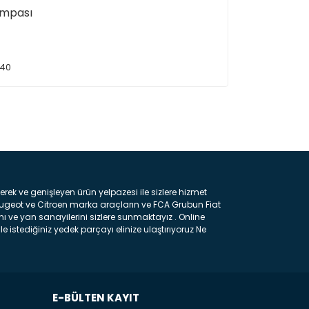
ompası
40
ın!
k ve genişleyen ürün yelpazesi ile sizlere hizmet
eugeot ve Citroen marka araçların ve FCA Grubun Fiat
ı ve yan sanayilerini sizlere sunmaktayız . Online
e istediğiniz yedek parçayı elinize ulaştırıyoruz Ne
 gelebilir ancak bunları biraz toparlarsak aşağıda
ılmış olan kaporta aksam parçasıdır. Çamurluk :
 parçasıdır. Kaput : Aracınızın ön kısmında bulunan
rçasıdır. Fren Balatası : Aracımızı durdurmak için
frenleme ana elemanıdır . Hangi Araçlara Yedek Parça
E-BÜLTEN KAYIT
e muadil yedek parça çeşitlerini hizmetinize sunuyoruz