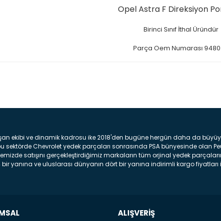
Opel Astra F Direksiyon P
Birinci Sınıf İthal Üründür
Parça Oem Numarası 9480
Bu ürüne ilk yorumu siz yap
Yorum Yaz
şan ekibi ve dinamik kadrosu ike 2018'den bugüne hergün daha da büyüyere
z bu sektörde Chevrolet yedek parçaları sonrasında PSA bünyesinde olan P
mizde satışını gerçekleştirdiğimiz markaların tüm orjinal yedek parçaların
bir yanına ve uluslarası dünyanın dört bir yanına indirimli kargo fiyatları il
arça ve bakım seti satıyoruz. Yedek parça denince akıllara binlerce parça
 Tampon : Aracınızın ön kısmında bulunan plastik darbe emici amacı ile yap
c veya plsatikten yapılma olan tekerlek çamurluk kısmıdır. Kaporta aksam
am parçasıdır. Far : Aracımızın aydınlatma amacı ile kullanılan aksam pa
aksam parçadır . Fren Diski : Aracımızın ön ve arka tekerlerinde bulunan 
MSAL
ALIŞVERİŞ
n Oem olan tüm parçalarını online sitemizde satıyoruz. Orijinal GM , PSA v