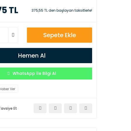
75 TL
375,55 TL den başlayan taksitlerle!
Sepete Ekle
Hemen Al
WhatsApp İle Bilgi Al
Haber Ver
Tavsiye Et