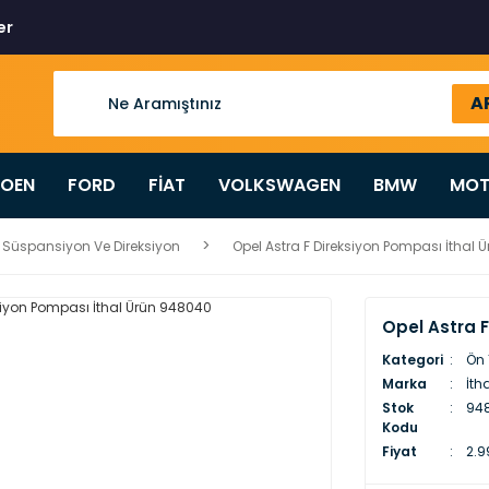
er
A
ROEN
FORD
FİAT
VOLKSWAGEN
BMW
MOT
 Süspansiyon Ve Direksiyon
Opel Astra F Direksiyon Pompası İthal
Opel Astra 
Kategori
Ön 
Marka
İth
Stok
94
Kodu
Fiyat
2.9