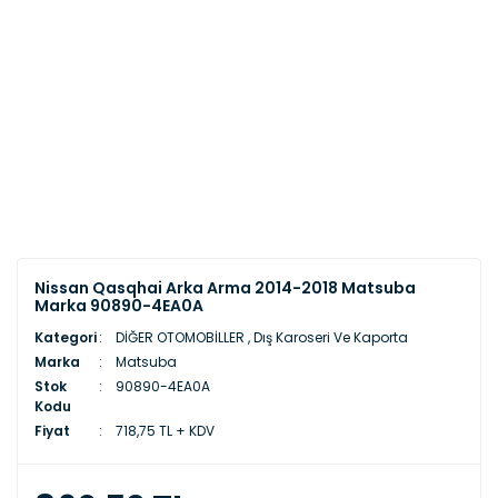
Nissan Qasqhai Arka Arma 2014-2018 Matsuba
Marka 90890-4EA0A
Kategori
DİĞER OTOMOBİLLER
,
Dış Karoseri Ve Kaporta
Marka
Matsuba
Stok
90890-4EA0A
Kodu
Fiyat
718,75 TL + KDV