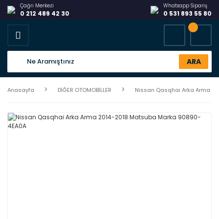
Çağrı Merkezi
Whatsapp Sipariş
0 212 489 42 30
0 531 893 55 80
ARA
Anasayfa
DİĞER OTOMOBİLLER
Nissan Qasqhai Arka Arma 2