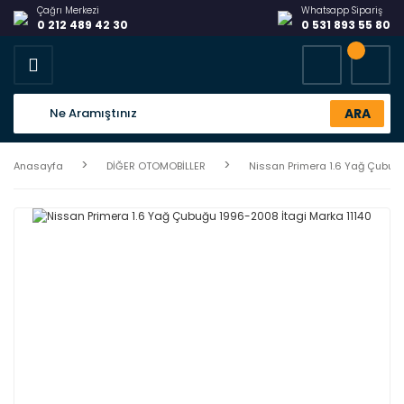
Çağrı Merkezi
Whatsapp Sipariş
0 212 489 42 30
0 531 893 55 80
ARA
Anasayfa
DİĞER OTOMOBİLLER
Nissan Primera 1.6 Yağ Çubuğu