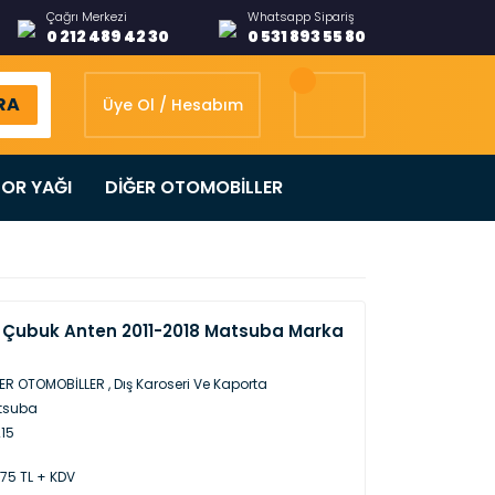
Çağrı Merkezi
Whatsapp Sipariş
0 212 489 42 30
0 531 893 55 80
RA
Üye Ol / Hesabım
OR YAĞI
DİĞER OTOMOBİLLER
 Çubuk Anten 2011-2018 Matsuba Marka
ER OTOMOBİLLER
,
Dış Karoseri Ve Kaporta
tsuba
15
,75 TL + KDV