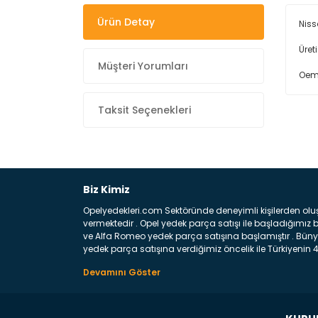
Ürün Detay
Niss
Üret
Müşteri Yorumları
Oem
Taksit Seçenekleri
Biz Kimiz
Opelyedekleri.com Sektöründe deneyimli kişilerden olu
vermektedir . Opel yedek parça satışı ile başladığımı
ve Alfa Romeo yedek parça satışına başlamıştır . Bünye
yedek parça satışına verdiğimiz öncelik ile Türkiyenin 4 
Satıyoruz ? Bu sorunun çok açık bir cevabı var yedek p
belirttiğimiz parçalar sizlere fikir sağlayacaktır. Ön
Aracınızın ön ve arka teker kısmını kapsayan metal sa
motor koruma amacı ile yapılmış olan sac kaporta aks
üretilmiş disk ile teması sayesinde durmayı sağlayan 