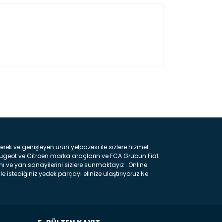
ın!
k ve genişleyen ürün yelpazesi ile sizlere hizmet
eugeot ve Citroen marka araçların ve FCA Grubun Fiat
ı ve yan sanayilerini sizlere sunmaktayız . Online
e istediğiniz yedek parçayı elinize ulaştırıyoruz Ne
 gelebilir ancak bunları biraz toparlarsak aşağıda
ılmış olan kaporta aksam parçasıdır. Çamurluk :
 parçasıdır. Kaput : Aracınızın ön kısmında bulunan
rçasıdır. Fren Balatası : Aracımızı durdurmak için
frenleme ana elemanıdır . Hangi Araçlara Yedek Parça