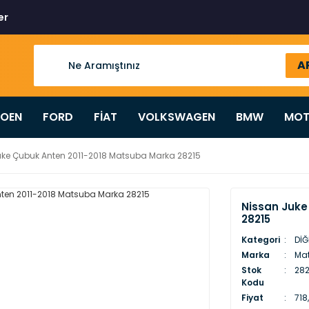
er
A
ROEN
FORD
FİAT
VOLKSWAGEN
BMW
MOT
uke Çubuk Anten 2011-2018 Matsuba Marka 28215
Nissan Juke
28215
Kategori
DİĞ
Marka
Ma
Stok
282
Kodu
Fiyat
718