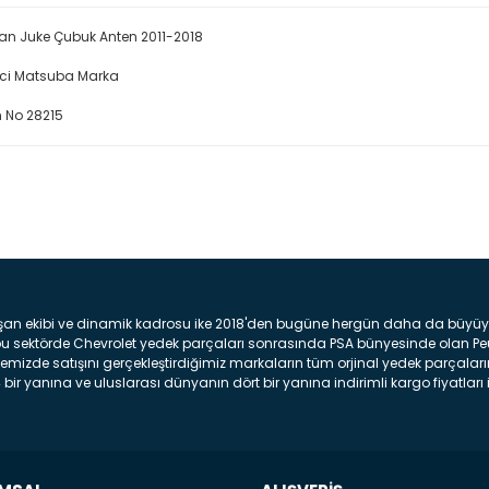
an Juke Çubuk Anten 2011-2018
ici Matsuba Marka
 No 28215
Bu ürüne ilk yorumu siz yap
Yorum Yaz
şan ekibi ve dinamik kadrosu ike 2018'den bugüne hergün daha da büyüyere
z bu sektörde Chevrolet yedek parçaları sonrasında PSA bünyesinde olan P
mizde satışını gerçekleştirdiğimiz markaların tüm orjinal yedek parçaların
bir yanına ve uluslarası dünyanın dört bir yanına indirimli kargo fiyatları il
arça ve bakım seti satıyoruz. Yedek parça denince akıllara binlerce parça
 Tampon : Aracınızın ön kısmında bulunan plastik darbe emici amacı ile yap
c veya plsatikten yapılma olan tekerlek çamurluk kısmıdır. Kaporta aksam
am parçasıdır. Far : Aracımızın aydınlatma amacı ile kullanılan aksam pa
aksam parçadır . Fren Diski : Aracımızın ön ve arka tekerlerinde bulunan 