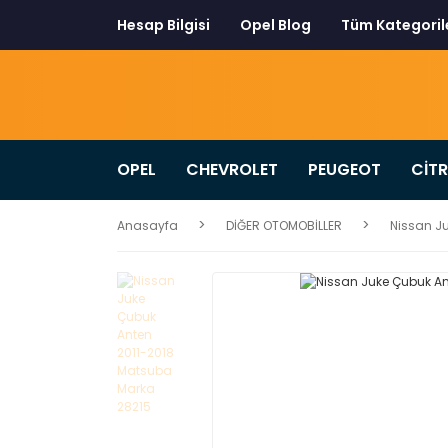
Hesap Bilgisi
Opel Blog
Tüm Kategoril
OPEL
CHEVROLET
PEUGEOT
CİT
Anasayfa
DİĞER OTOMOBİLLER
Nissan J