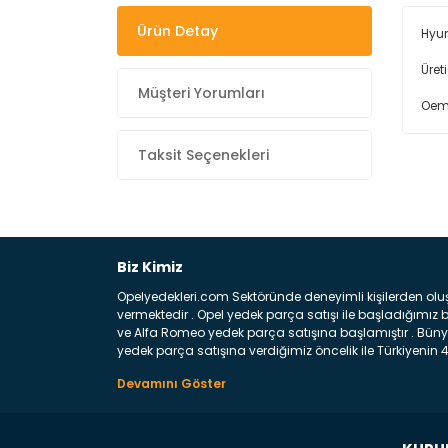
Ürün Detay
Hyu
Üret
Müşteri Yorumları
Oem
Taksit Seçenekleri
Biz Kimiz
Opelyedekleri.com Sektöründe deneyimli kişilerden olu
vermektedir . Opel yedek parça satışı ile başladığımı
ve Alfa Romeo yedek parça satışına başlamıştır . Bünye
yedek parça satışına verdiğimiz öncelik ile Türkiyenin 4 
Satıyoruz ? Bu sorunun çok açık bir cevabı var yedek p
belirttiğimiz parçalar sizlere fikir sağlayacaktır. Ön
Aracınızın ön ve arka teker kısmını kapsayan metal sa
motor koruma amacı ile yapılmış olan sac kaporta aks
üretilmiş disk ile teması sayesinde durmayı sağlayan 