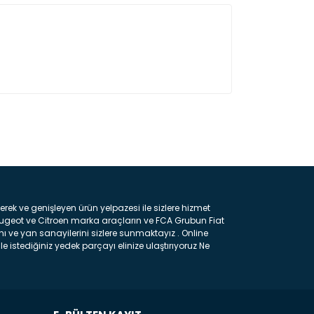
ın!
k ve genişleyen ürün yelpazesi ile sizlere hizmet
eugeot ve Citroen marka araçların ve FCA Grubun Fiat
ı ve yan sanayilerini sizlere sunmaktayız . Online
e istediğiniz yedek parçayı elinize ulaştırıyoruz Ne
 gelebilir ancak bunları biraz toparlarsak aşağıda
ılmış olan kaporta aksam parçasıdır. Çamurluk :
 parçasıdır. Kaput : Aracınızın ön kısmında bulunan
rçasıdır. Fren Balatası : Aracımızı durdurmak için
frenleme ana elemanıdır . Hangi Araçlara Yedek Parça