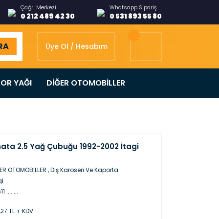
Çağrı Merkezi
Whatsapp Sipariş
0 212 489 42 30
0 531 893 55 80
RA
Üye Ol / Hesabım
OR YAĞI
DİĞER OTOMOBİLLER
ata 2.5 Yağ Çubuğu 1992-2002 İtagi
ER OTOMOBİLLER
,
Dış Karoseri Ve Kaporta
qi
 .... ...
,27 TL + KDV