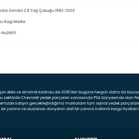
ndai Sonata 2.5 Yağ Çubuğu 1992-2002
ici İtagi Marka
 No26611
Bu ürüne ilk yorumu siz yap
Yorum Yaz
şan ekibi ve dinamik kadrosu ike 2018'den bugüne hergün daha da büyüyere
z bu sektörde Chevrolet yedek parçaları sonrasında PSA bünyesinde olan P
mizde satışını gerçekleştirdiğimiz markaların tüm orjinal yedek parçaların
bir yanına ve uluslarası dünyanın dört bir yanına indirimli kargo fiyatları il
arça ve bakım seti satıyoruz. Yedek parça denince akıllara binlerce parça
 Tampon : Aracınızın ön kısmında bulunan plastik darbe emici amacı ile yap
c veya plsatikten yapılma olan tekerlek çamurluk kısmıdır. Kaporta aksam
am parçasıdır. Far : Aracımızın aydınlatma amacı ile kullanılan aksam pa
aksam parçadır . Fren Diski : Aracımızın ön ve arka tekerlerinde bulunan 