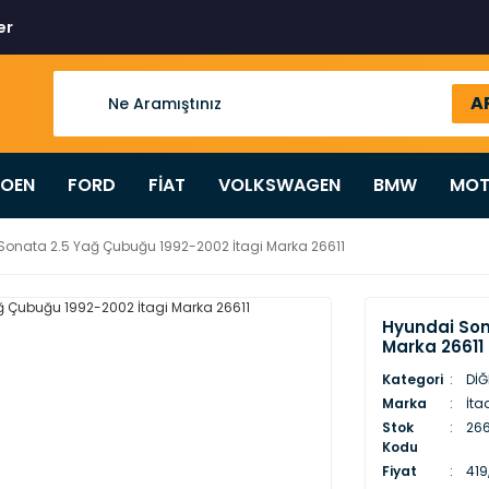
er
A
ROEN
FORD
FİAT
VOLKSWAGEN
BMW
MOT
Sonata 2.5 Yağ Çubuğu 1992-2002 İtagi Marka 26611
Hyundai Son
Marka 26611
Kategori
DİĞ
Marka
İta
Stok
26611
Kodu
Fiyat
419