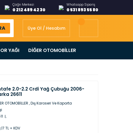
Çağrı Merkezi
Whatsapp Sipariş
0 212 489 42 30
0 531 893 55 80
RA
Üye Ol / Hesabım
OR YAĞI
DİĞER OTOMOBİLLER
tafe 2.0-2.2 Crdi Yağ Çubuğu 2006-
arka 26611
ER OTOMOBİLLER
,
Dış Karoseri Ve Kaporta
qi
1 .l,
,17 TL + KDV