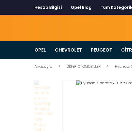
Hesap Bilgisi
Opel Blog
Tüm Kategoril
OPEL
CHEVROLET
PEUGEOT
CİT
Anasayfa
DİĞER OTOMOBİLLER
Hyundai S