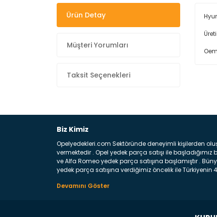
Ürün Detay
Hyun
Üret
Müşteri Yorumları
Oem
Taksit Seçenekleri
Biz Kimiz
Opelyedekleri.com Sektöründe deneyimli kişilerden olu
vermektedir . Opel yedek parça satışı ile başladığımı
ve Alfa Romeo yedek parça satışına başlamıştır . Bünye
yedek parça satışına verdiğimiz öncelik ile Türkiyenin 4 
Satıyoruz ? Bu sorunun çok açık bir cevabı var yedek p
belirttiğimiz parçalar sizlere fikir sağlayacaktır. Ön
Aracınızın ön ve arka teker kısmını kapsayan metal sa
motor koruma amacı ile yapılmış olan sac kaporta aks
üretilmiş disk ile teması sayesinde durmayı sağlayan 