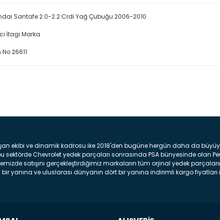
dai Santafe 2.0-2.2 Crdi Yağ Çubuğu 2006-2010
ici İtagi Marka
 No 26611
Bu ürüne ilk yorumu siz yap
Yorum Yaz
şan ekibi ve dinamik kadrosu ike 2018'den bugüne hergün daha da büyüyere
z bu sektörde Chevrolet yedek parçaları sonrasında PSA bünyesinde olan P
mizde satışını gerçekleştirdiğimiz markaların tüm orjinal yedek parçaların
bir yanına ve uluslarası dünyanın dört bir yanına indirimli kargo fiyatları il
arça ve bakım seti satıyoruz. Yedek parça denince akıllara binlerce parça
 Tampon : Aracınızın ön kısmında bulunan plastik darbe emici amacı ile yap
c veya plsatikten yapılma olan tekerlek çamurluk kısmıdır. Kaporta aksam
am parçasıdır. Far : Aracımızın aydınlatma amacı ile kullanılan aksam pa
aksam parçadır . Fren Diski : Aracımızın ön ve arka tekerlerinde bulunan 