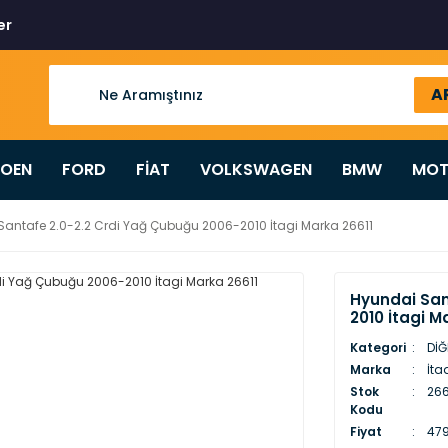
er
A
ROEN
FORD
FİAT
VOLKSWAGEN
BMW
MOT
antafe 2.0-2.2 Crdi Yağ Çubuğu 2006-2010 İtagi Marka 26611
Hyundai San
2010 İtagi M
Kategori
DİĞ
Marka
İta
Stok
2661
Kodu
Fiyat
479