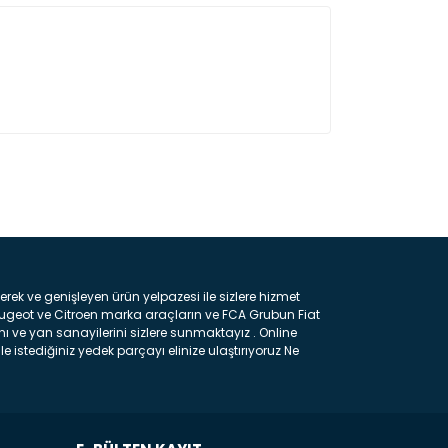
ın!
k ve genişleyen ürün yelpazesi ile sizlere hizmet
eugeot ve Citroen marka araçların ve FCA Grubun Fiat
ı ve yan sanayilerini sizlere sunmaktayız . Online
e istediğiniz yedek parçayı elinize ulaştırıyoruz Ne
 gelebilir ancak bunları biraz toparlarsak aşağıda
ılmış olan kaporta aksam parçasıdır. Çamurluk :
 parçasıdır. Kaput : Aracınızın ön kısmında bulunan
rçasıdır. Fren Balatası : Aracımızı durdurmak için
frenleme ana elemanıdır . Hangi Araçlara Yedek Parça