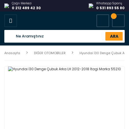
Çağrı Merkezi
Whatsapp Sipariş
0 212 489 42 30
0 531 893 55 80
ARA
Anasayfa
DİĞER OTOMOBİLLER
Hyundai İ30 Denge Çubuk Arka