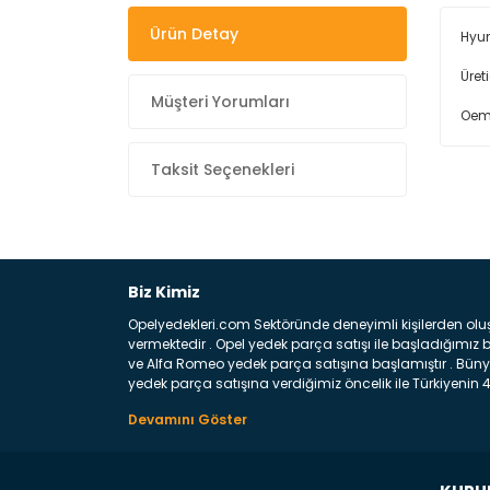
Ürün Detay
Hyun
Üret
Müşteri Yorumları
Oem
Taksit Seçenekleri
Biz Kimiz
Opelyedekleri.com Sektöründe deneyimli kişilerden olu
vermektedir . Opel yedek parça satışı ile başladığımı
ve Alfa Romeo yedek parça satışına başlamıştır . Bünye
yedek parça satışına verdiğimiz öncelik ile Türkiyenin 4 
Satıyoruz ? Bu sorunun çok açık bir cevabı var yedek p
belirttiğimiz parçalar sizlere fikir sağlayacaktır. Ön
Aracınızın ön ve arka teker kısmını kapsayan metal sa
motor koruma amacı ile yapılmış olan sac kaporta aks
üretilmiş disk ile teması sayesinde durmayı sağlayan 