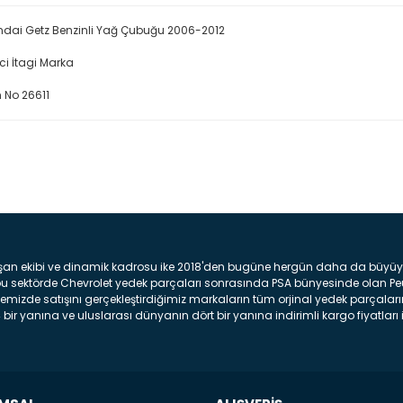
dai Getz Benzinli Yağ Çubuğu 2006-2012
ici İtagi Marka
 No 26611
Bu ürüne ilk yorumu siz yap
Yorum Yaz
şan ekibi ve dinamik kadrosu ike 2018'den bugüne hergün daha da büyüyere
z bu sektörde Chevrolet yedek parçaları sonrasında PSA bünyesinde olan P
mizde satışını gerçekleştirdiğimiz markaların tüm orjinal yedek parçaların
bir yanına ve uluslarası dünyanın dört bir yanına indirimli kargo fiyatları il
arça ve bakım seti satıyoruz. Yedek parça denince akıllara binlerce parça
 Tampon : Aracınızın ön kısmında bulunan plastik darbe emici amacı ile yap
c veya plsatikten yapılma olan tekerlek çamurluk kısmıdır. Kaporta aksam
am parçasıdır. Far : Aracımızın aydınlatma amacı ile kullanılan aksam pa
aksam parçadır . Fren Diski : Aracımızın ön ve arka tekerlerinde bulunan 