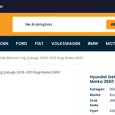
er
A
ROEN
FORD
FİAT
VOLKSWAGEN
BMW
MOT
etz Benzinli Yağ Çubuğu 2006-2012 İtagi Marka 26611
Hyundai Get
Marka 26611
Kategori
DİĞ
Marka
İta
Stok
266
Kodu
Fiyat
419