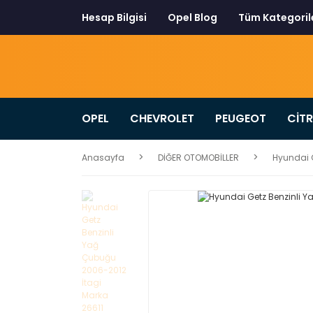
Hesap Bilgisi
Opel Blog
Tüm Kategoril
OPEL
CHEVROLET
PEUGEOT
CİT
Anasayfa
DİĞER OTOMOBİLLER
Hyundai G