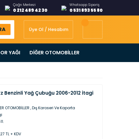
Çağrı Merkezi
Whatsapp Sipariş
0 212 489 42 30
0 531 893 55 80
RA
Üye Ol / Hesabım
OR YAĞI
DİĞER OTOMOBİLLER
z Benzinli Yağ Çubuğu 2006-2012 İtagi
ER OTOMOBİLLER
,
Dış Karoseri Ve Kaporta
qi
11.
,27 TL + KDV