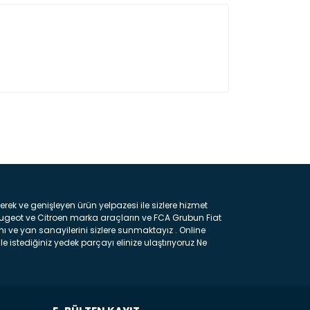
ın!
k ve genişleyen ürün yelpazesi ile sizlere hizmet
eugeot ve Citroen marka araçların ve FCA Grubun Fiat
ı ve yan sanayilerini sizlere sunmaktayız . Online
e istediğiniz yedek parçayı elinize ulaştırıyoruz Ne
 gelebilir ancak bunları biraz toparlarsak aşağıda
ılmış olan kaporta aksam parçasıdır. Çamurluk :
 parçasıdır. Kaput : Aracınızın ön kısmında bulunan
rçasıdır. Fren Balatası : Aracımızı durdurmak için
frenleme ana elemanıdır . Hangi Araçlara Yedek Parça