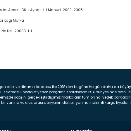
dai Accent Dikiz Aynası LH Manuel 2003-2005
ici İtagi Marka
 No UNİ-2008D-LH
Bu ürüne ilk yorumu siz yap
Yorum Yaz
şan ekibi ve dinamik kadrosu ike 2018'den bugüne hergün daha da büyüyere
z bu sektörde Chevrolet yedek parçaları sonrasında PSA bünyesinde olan P
mizde satışını gerçekleştirdiğimiz markaların tüm orjinal yedek parçaların
bir yanına ve uluslarası dünyanın dört bir yanına indirimli kargo fiyatları il
arça ve bakım seti satıyoruz. Yedek parça denince akıllara binlerce parça
 Tampon : Aracınızın ön kısmında bulunan plastik darbe emici amacı ile yap
c veya plsatikten yapılma olan tekerlek çamurluk kısmıdır. Kaporta aksam
am parçasıdır. Far : Aracımızın aydınlatma amacı ile kullanılan aksam pa
aksam parçadır . Fren Diski : Aracımızın ön ve arka tekerlerinde bulunan 