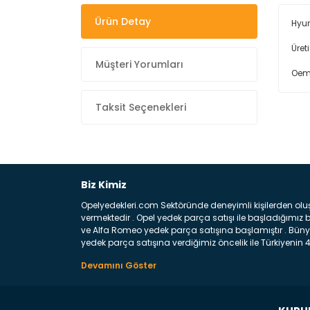
Ürün Detay
Hyun
Üret
Müşteri Yorumları
Oem
Taksit Seçenekleri
Biz Kimiz
Opelyedekleri.com Sektöründe deneyimli kişilerden olu
vermektedir . Opel yedek parça satışı ile başladığımı
ve Alfa Romeo yedek parça satışına başlamıştır . Bünye
yedek parça satışına verdiğimiz öncelik ile Türkiyenin 4 
Satıyoruz ? Bu sorunun çok açık bir cevabı var yedek p
belirttiğimiz parçalar sizlere fikir sağlayacaktır. Ön
Aracınızın ön ve arka teker kısmını kapsayan metal sa
motor koruma amacı ile yapılmış olan sac kaporta aks
üretilmiş disk ile teması sayesinde durmayı sağlayan 