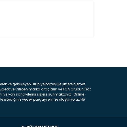
ın!
k ve genişleyen ürün yelpazesi ile sizlere hizmet
eugeot ve Citroen marka araçların ve FCA Grubun Fiat
ı ve yan sanayilerini sizlere sunmaktayız . Online
e istediğiniz yedek parçayı elinize ulaştırıyoruz Ne
 gelebilir ancak bunları biraz toparlarsak aşağıda
ılmış olan kaporta aksam parçasıdır. Çamurluk :
 parçasıdır. Kaput : Aracınızın ön kısmında bulunan
rçasıdır. Fren Balatası : Aracımızı durdurmak için
frenleme ana elemanıdır . Hangi Araçlara Yedek Parça