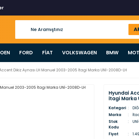
er
A
ROEN
FORD
FİAT
VOLKSWAGEN
BMW
MOT
Accent Dikiz Aynası LH Manuel 2003-2005 İtagi Marka UNİ-2008D-LH
Hyundai Acc
İtagi Marka
Kategori
DİĞ
Marka
İta
Stok
UNİ
Kodu
Fiyat
1.4