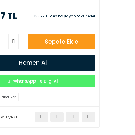
7 TL
187,77 TL den başlayan taksitlerle!
Sepete Ekle
Hemen Al
WhatsApp İle Bilgi Al
Haber Ver
Tavsiye Et