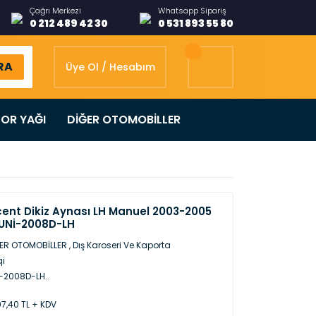
Çağrı Merkezi
Whatsapp Sipariş
0 212 489 42 30
0 531 893 55 80
RA
Üye Ol / Hesabım
OR YAĞI
DİĞER OTOMOBİLLER
ent Dikiz Aynası LH Manuel 2003-2005
 UNİ-2008D-LH
ER OTOMOBİLLER
,
Dış Karoseri Ve Kaporta
qi
-2008D-LH..
97,40 TL + KDV