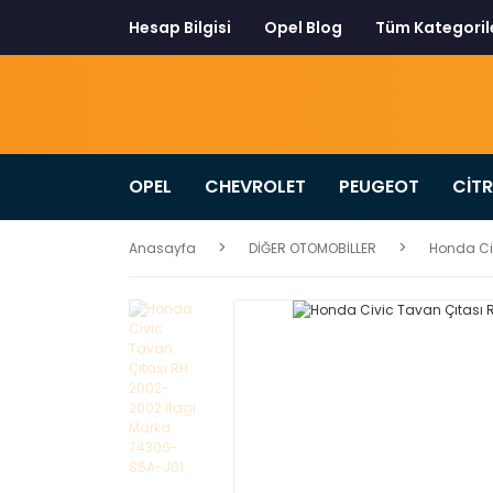
Hesap Bilgisi
Opel Blog
Tüm Kategoril
OPEL
CHEVROLET
PEUGEOT
CİT
Anasayfa
DİĞER OTOMOBİLLER
Honda Ci