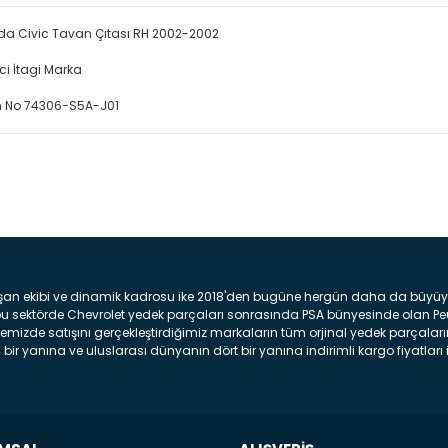
a Civic Tavan Çıtası RH 2002-2002
ici İtagi Marka
 No 74306-S5A-J01
Bu ürüne ilk yorumu siz yap
Yorum Yaz
şan ekibi ve dinamik kadrosu ike 2018'den bugüne hergün daha da büyüyere
z bu sektörde Chevrolet yedek parçaları sonrasında PSA bünyesinde olan P
mizde satışını gerçekleştirdiğimiz markaların tüm orjinal yedek parçaların
bir yanına ve uluslarası dünyanın dört bir yanına indirimli kargo fiyatları il
arça ve bakım seti satıyoruz. Yedek parça denince akıllara binlerce parça
 Tampon : Aracınızın ön kısmında bulunan plastik darbe emici amacı ile yap
c veya plsatikten yapılma olan tekerlek çamurluk kısmıdır. Kaporta aksam
am parçasıdır. Far : Aracımızın aydınlatma amacı ile kullanılan aksam pa
aksam parçadır . Fren Diski : Aracımızın ön ve arka tekerlerinde bulunan 