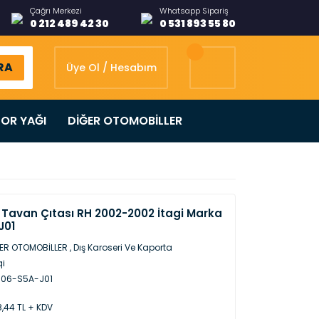
Çağrı Merkezi
Whatsapp Sipariş
0 212 489 42 30
0 531 893 55 80
RA
Üye Ol / Hesabım
OR YAĞI
DİĞER OTOMOBİLLER
 Tavan Çıtası RH 2002-2002 İtagi Marka
J01
ER OTOMOBİLLER
,
Dış Karoseri Ve Kaporta
qi
306-S5A-J01
,44 TL + KDV