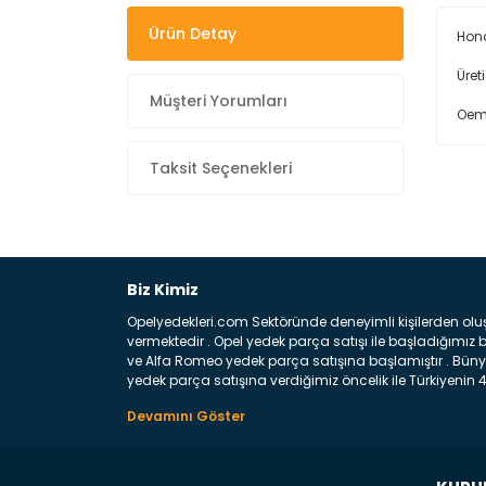
Ürün Detay
Hond
Üret
Müşteri Yorumları
Oem
Taksit Seçenekleri
Biz Kimiz
Opelyedekleri.com Sektöründe deneyimli kişilerden olu
vermektedir . Opel yedek parça satışı ile başladığımı
ve Alfa Romeo yedek parça satışına başlamıştır . Bünye
yedek parça satışına verdiğimiz öncelik ile Türkiyenin 4 
Satıyoruz ? Bu sorunun çok açık bir cevabı var yedek p
belirttiğimiz parçalar sizlere fikir sağlayacaktır. Ön
Aracınızın ön ve arka teker kısmını kapsayan metal sa
motor koruma amacı ile yapılmış olan sac kaporta aks
üretilmiş disk ile teması sayesinde durmayı sağlayan 