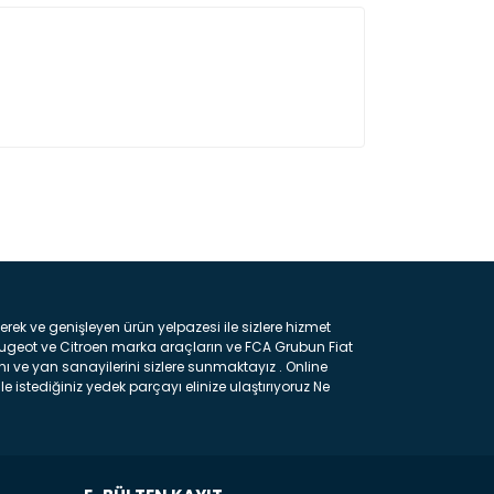
ın!
k ve genişleyen ürün yelpazesi ile sizlere hizmet
eugeot ve Citroen marka araçların ve FCA Grubun Fiat
ı ve yan sanayilerini sizlere sunmaktayız . Online
e istediğiniz yedek parçayı elinize ulaştırıyoruz Ne
 gelebilir ancak bunları biraz toparlarsak aşağıda
ılmış olan kaporta aksam parçasıdır. Çamurluk :
 parçasıdır. Kaput : Aracınızın ön kısmında bulunan
rçasıdır. Fren Balatası : Aracımızı durdurmak için
frenleme ana elemanıdır . Hangi Araçlara Yedek Parça