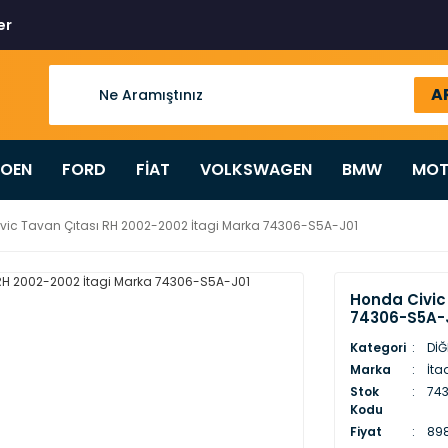
er
A
ROEN
FORD
FİAT
VOLKSWAGEN
BMW
MOT
vic Tavan Çıtası RH 2002-2002 İtagi Marka 74306-S5A-J01
Honda Civic
74306-S5A-
Kategori
DİĞ
Marka
İta
Stok
74
Kodu
Fiyat
898