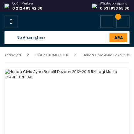
Çağrı Merkezi
Whatsapp Sipariş
0 212 489 42 30
0 531 893 55 80
ARA
Anasayfa
DİĞER OTOMOBİLLER
Honda Civic Ayna Bakalit Dev