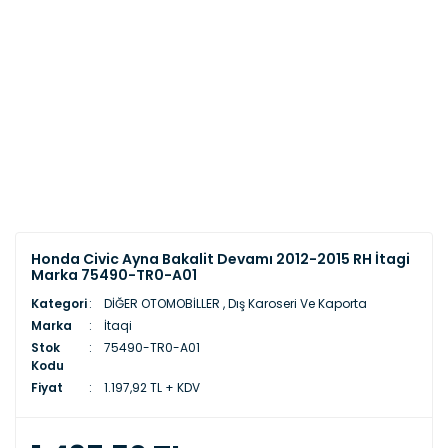
Honda Civic Ayna Bakalit Devamı 2012-2015 RH İtagi
Marka 75490-TR0-A01
Kategori
DİĞER OTOMOBİLLER
,
Dış Karoseri Ve Kaporta
Marka
İtaqi
Stok
75490-TR0-A01
Kodu
Fiyat
1.197,92 TL + KDV