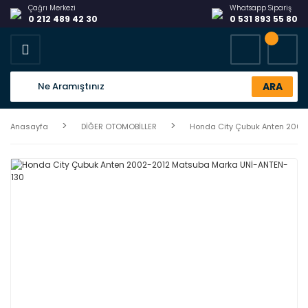
Çağrı Merkezi
Whatsapp Sipariş
0 212 489 42 30
0 531 893 55 80
ARA
Anasayfa
DİĞER OTOMOBİLLER
Honda City Çubuk Anten 200