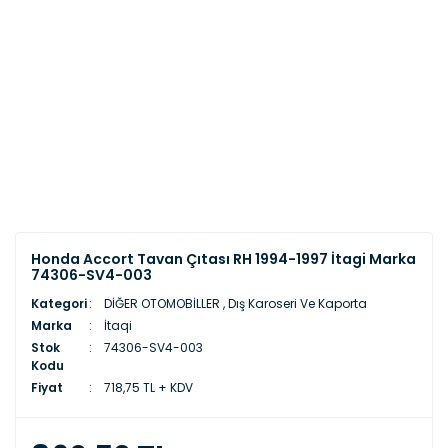
Honda Accort Tavan Çıtası RH 1994-1997 İtagi Marka
74306-SV4-003
Kategori
DİĞER OTOMOBİLLER
,
Dış Karoseri Ve Kaporta
Marka
İtaqi
Stok
74306-SV4-003
Kodu
Fiyat
718,75 TL + KDV