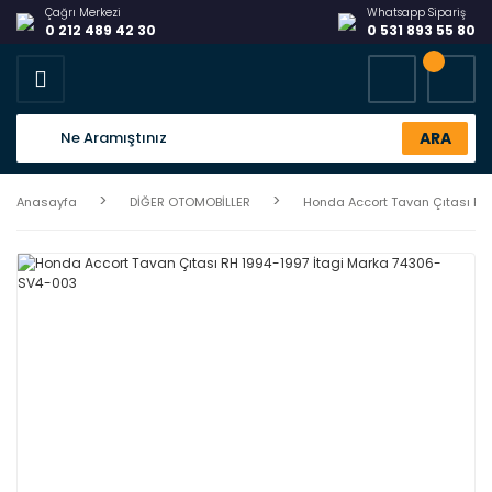
Çağrı Merkezi
Whatsapp Sipariş
0 212 489 42 30
0 531 893 55 80
ARA
Anasayfa
DİĞER OTOMOBİLLER
Honda Accort Tavan Çıtası RH