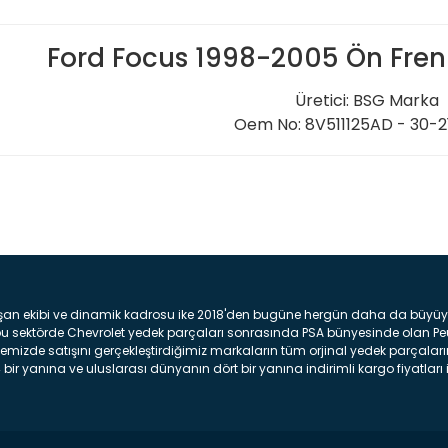
Ford Focus 1998-2005 Ön Fren
Üretici: BSG Marka
Oem No: 8V511125AD - 30-
Bu ürüne ilk yorumu siz yap
Yorum Yaz
şan ekibi ve dinamik kadrosu ike 2018'den bugüne hergün daha da büyüyere
z bu sektörde Chevrolet yedek parçaları sonrasında PSA bünyesinde olan P
mizde satışını gerçekleştirdiğimiz markaların tüm orjinal yedek parçaların
bir yanına ve uluslarası dünyanın dört bir yanına indirimli kargo fiyatları il
arça ve bakım seti satıyoruz. Yedek parça denince akıllara binlerce parça
 Tampon : Aracınızın ön kısmında bulunan plastik darbe emici amacı ile yap
c veya plsatikten yapılma olan tekerlek çamurluk kısmıdır. Kaporta aksam
am parçasıdır. Far : Aracımızın aydınlatma amacı ile kullanılan aksam pa