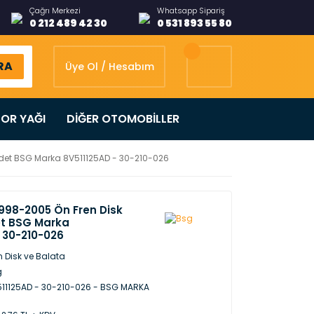
Çağrı Merkezi
Whatsapp Sipariş
0 212 489 42 30
0 531 893 55 80
RA
Üye Ol / Hesabım
OR YAĞI
DİĞER OTOMOBİLLER
Adet BSG Marka 8V511125AD - 30-210-026
1998-2005 Ön Fren Disk
et BSG Marka
- 30-210-026
n Disk ve Balata
g
11125AD - 30-210-026 - BSG MARKA