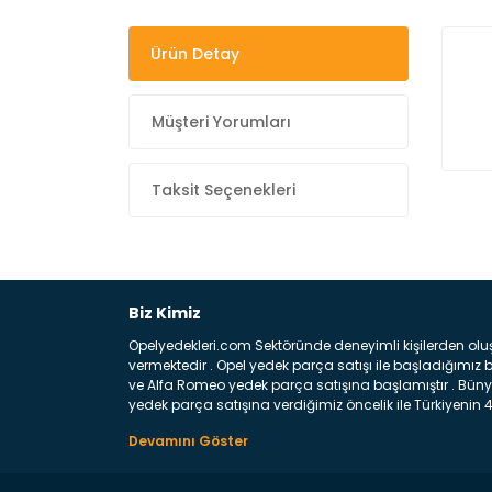
Ürün Detay
Müşteri Yorumları
Taksit Seçenekleri
Biz Kimiz
Opelyedekleri.com Sektöründe deneyimli kişilerden olu
vermektedir . Opel yedek parça satışı ile başladığımı
ve Alfa Romeo yedek parça satışına başlamıştır . Bünye
yedek parça satışına verdiğimiz öncelik ile Türkiyenin 4 
Satıyoruz ? Bu sorunun çok açık bir cevabı var yedek p
belirttiğimiz parçalar sizlere fikir sağlayacaktır. Ön
Aracınızın ön ve arka teker kısmını kapsayan metal sa
motor koruma amacı ile yapılmış olan sac kaporta aks