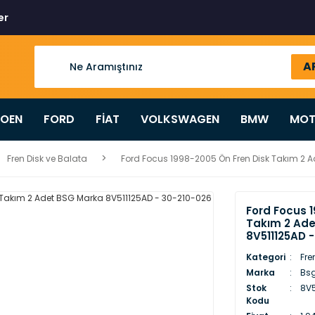
er
A
ROEN
FORD
FİAT
VOLKSWAGEN
BMW
MOT
Fren Disk ve Balata
Ford Focus 1998-2005 Ön Fren Disk Takım 2 
Ford Focus 
Takım 2 Ad
8V511125AD 
Kategori
Fre
Marka
Bs
Stok
8V5
Kodu