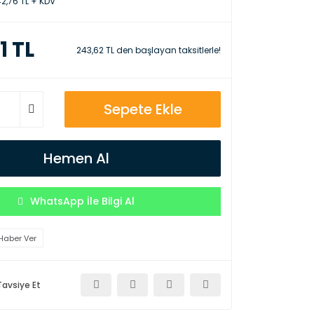
42,76 TL + KDV
1 TL
243,62 TL den başlayan taksitlerle!
Sepete Ekle
Hemen Al
WhatsApp İle Bilgi Al
Haber Ver
Tavsiye Et