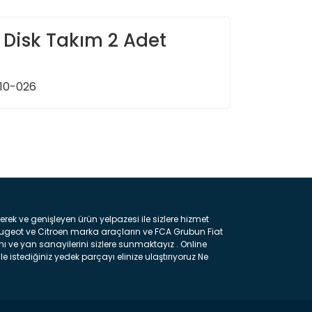
 Disk Takım 2 Adet
210-026
ın!
k ve genişleyen ürün yelpazesi ile sizlere hizmet
eugeot ve Citroen marka araçların ve FCA Grubun Fiat
ı ve yan sanayilerini sizlere sunmaktayız . Online
e istediğiniz yedek parçayı elinize ulaştırıyoruz Ne
 gelebilir ancak bunları biraz toparlarsak aşağıda
ılmış olan kaporta aksam parçasıdır. Çamurluk :
 parçasıdır. Kaput : Aracınızın ön kısmında bulunan
rçasıdır. Fren Balatası : Aracımızı durdurmak için