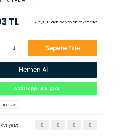
50,03 TL + KDV
03 TL
282,15 TL den başlayan taksitlerle!
Sepete Ekle
Hemen Al
WhatsApp İle Bilgi Al
Haber Ver
Tavsiye Et