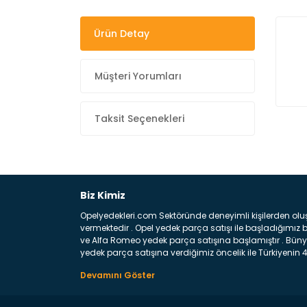
Ürün Detay
Müşteri Yorumları
Taksit Seçenekleri
Biz Kimiz
Opelyedekleri.com Sektöründe deneyimli kişilerden olu
vermektedir . Opel yedek parça satışı ile başladığımı
ve Alfa Romeo yedek parça satışına başlamıştır . Bünye
yedek parça satışına verdiğimiz öncelik ile Türkiyenin 4 
Satıyoruz ? Bu sorunun çok açık bir cevabı var yedek p
belirttiğimiz parçalar sizlere fikir sağlayacaktır. Ön
Aracınızın ön ve arka teker kısmını kapsayan metal sa
motor koruma amacı ile yapılmış olan sac kaporta aks