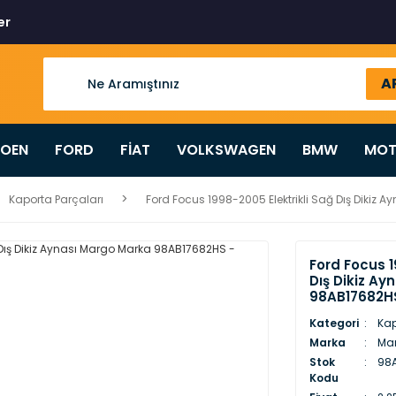
er
A
ROEN
FORD
FİAT
VOLKSWAGEN
BMW
MOT
Kaporta Parçaları
Ford Focus 1998-2005 Elektrikli Sağ Dış Diki
Ford Focus 1
Dış Dikiz A
98AB17682H
Kategori
Kap
Marka
Ma
Stok
98
Kodu