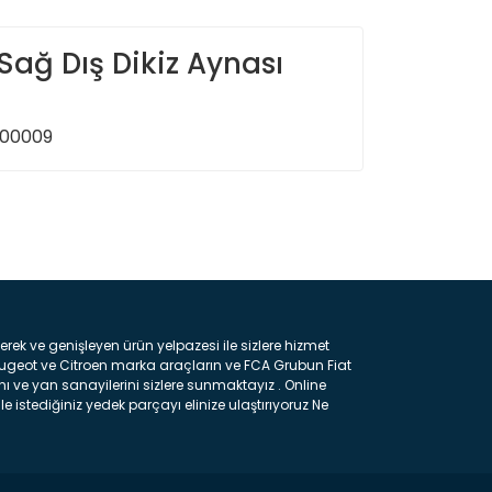
Sağ Dış Dikiz Aynası
900009
ın!
k ve genişleyen ürün yelpazesi ile sizlere hizmet
eugeot ve Citroen marka araçların ve FCA Grubun Fiat
ı ve yan sanayilerini sizlere sunmaktayız . Online
e istediğiniz yedek parçayı elinize ulaştırıyoruz Ne
 gelebilir ancak bunları biraz toparlarsak aşağıda
ılmış olan kaporta aksam parçasıdır. Çamurluk :
 parçasıdır. Kaput : Aracınızın ön kısmında bulunan
rçasıdır. Fren Balatası : Aracımızı durdurmak için