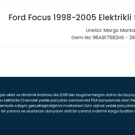
Ford Focus 1998-2005 Elektrikli 
Üretici: Margo Marka
Oem No: 98AB17682HS - 2
Bu ürüne ilk yorumu siz yap
Yorum Yaz
şan ekibi ve dinamik kadrosu ike 2018'den bugüne hergün daha da büyüyere
z bu sektörde Chevrolet yedek parçaları sonrasında PSA bünyesinde olan P
mizde satışını gerçekleştirdiğimiz markaların tüm orjinal yedek parçaların
bir yanına ve uluslarası dünyanın dört bir yanına indirimli kargo fiyatları il
arça ve bakım seti satıyoruz. Yedek parça denince akıllara binlerce parça
 Tampon : Aracınızın ön kısmında bulunan plastik darbe emici amacı ile yap
c veya plsatikten yapılma olan tekerlek çamurluk kısmıdır. Kaporta aksam
am parçasıdır. Far : Aracımızın aydınlatma amacı ile kullanılan aksam pa