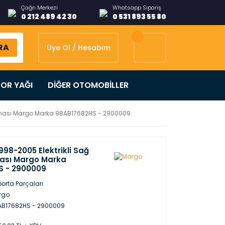
Çağrı Merkezi
Whatsapp Sipariş
0 212 489 42 30
0 531 893 55 80
RA
Üye Ol / Hesabım
OR YAĞI
DİĞER OTOMOBİLLER
z Aynası Margo Marka 98AB17682HS - 2900009
998-2005 Elektrikli Sağ
ynası Margo Marka
S - 2900009
orta Parçaları
rgo
AB17682HS - 2900009