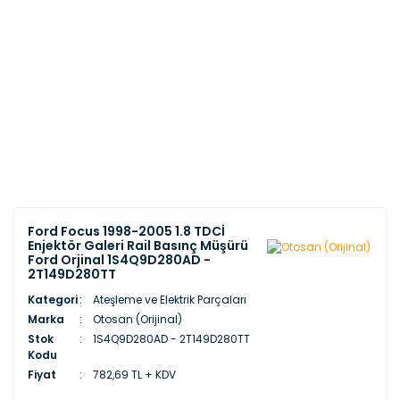
Ford Focus 1998-2005 1.8 TDCİ
Enjektör Galeri Rail Basınç Müşürü
Ford Orjinal 1S4Q9D280AD -
2T149D280TT
Kategori
Ateşleme ve Elektrik Parçaları
Marka
Otosan (Orijinal)
Stok
1S4Q9D280AD - 2T149D280TT
Kodu
Fiyat
782,69 TL + KDV