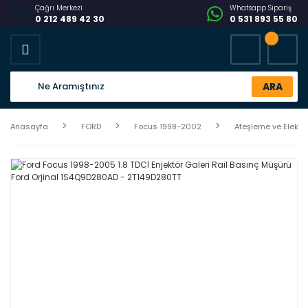
Çağrı Merkezi
Whatsapp Sipariş
0 212 489 42 30
0 531 893 55 80
ARA
Anasayfa
FORD
Focus 1998-2002
Ateşleme ve Elektri