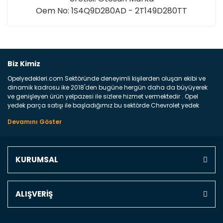
Oem No: 1S4Q9D280AD - 2T149D280TT
Bu ürüne ilk yorumu siz yapın!
Biz Kimiz
Opelyedekleri.com Sektöründe deneyimli kişilerden oluşan ekibi ve
Yorum Yaz
dinamik kadrosu ike 2018'den bugüne hergün daha da büyüyerek
ve genişleyen ürün yelpazesi ile sizlere hizmet vermektedir . Opel
yedek parça satışı ile başladığımız bu sektörde Chevrolet yedek
parçaları sonrasında PSA bünyesinde olan Peugeot ve Citroen
marka araçların ve FCA Grubun Fiat ve Alfa Romeo yedek parça
satışına başlamıştır . Bünyemizde satışını gerçekleştirdiğimiz
markaların tüm orjinal yedek parçalarını ve yan sanayilerini sizlere
sunmaktayız . Online yedek parça satışına verdiğimiz öncelik ile
KURUMSAL
Türkiyenin 4 bir yanına ve uluslarası dünyanın dört bir yanına
indirimli kargo fiyatları ile istediğiniz yedek parçayı elinize
ulaştırıyoruz Ne Satıyoruz ? Bu sorunun çok açık bir cevabı var yedek
parça ve bakım seti satıyoruz. Yedek parça denince akıllara binlerce
ALIŞVERİŞ
parça gelebilir ancak bunları biraz toparlarsak aşağıda belirttiğimiz
parçalar sizlere fikir sağlayacaktır. Ön Tampon : Aracınızın ön
kısmında bulunan plastik darbe emici amacı ile yapılmış olan
kaporta aksam parçasıdır. Çamurluk : Aracınızın ön ve arka teker