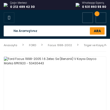
Çağrı Merkezi
Whatsapp Sipariş
0 212 489 42 30
0 531 893 55 80
ARA
Anasayfa
FORD
Focus 1998-2002
Triger ve Kayış Par