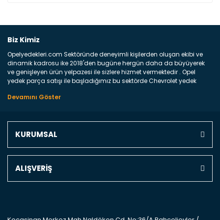
Bu ürüne ilk yorumu siz yapın!
Biz Kimiz
Opelyedekleri.com Sektöründe deneyimli kişilerden oluşan ekibi ve
Yorum Yaz
dinamik kadrosu ike 2018'den bugüne hergün daha da büyüyerek
ve genişleyen ürün yelpazesi ile sizlere hizmet vermektedir . Opel
yedek parça satışı ile başladığımız bu sektörde Chevrolet yedek
parçaları sonrasında PSA bünyesinde olan Peugeot ve Citroen
marka araçların ve FCA Grubun Fiat ve Alfa Romeo yedek parça
satışına başlamıştır . Bünyemizde satışını gerçekleştirdiğimiz
markaların tüm orjinal yedek parçalarını ve yan sanayilerini sizlere
sunmaktayız . Online yedek parça satışına verdiğimiz öncelik ile
KURUMSAL
Türkiyenin 4 bir yanına ve uluslarası dünyanın dört bir yanına
indirimli kargo fiyatları ile istediğiniz yedek parçayı elinize
ulaştırıyoruz Ne Satıyoruz ? Bu sorunun çok açık bir cevabı var yedek
parça ve bakım seti satıyoruz. Yedek parça denince akıllara binlerce
ALIŞVERİŞ
parça gelebilir ancak bunları biraz toparlarsak aşağıda belirttiğimiz
parçalar sizlere fikir sağlayacaktır. Ön Tampon : Aracınızın ön
kısmında bulunan plastik darbe emici amacı ile yapılmış olan
kaporta aksam parçasıdır. Çamurluk : Aracınızın ön ve arka teker
kısmını kapsayan metal sac veya plsatikten yapılma olan tekerlek
çamurluk kısmıdır. Kaporta aksam parçasıdır. Kaput : Aracınızın ön
Kocasinan Merkez Mah.Naldöken Cd. No:36/A Bahçelievler /