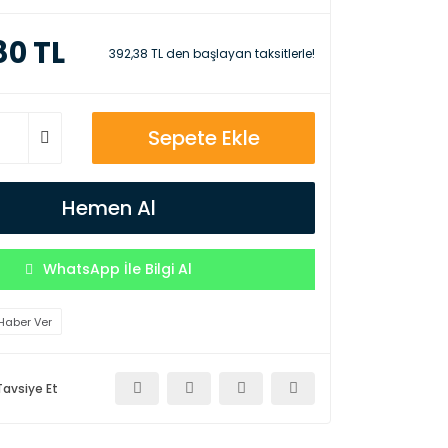
80 TL
392,38 TL den başlayan taksitlerle!
Sepete Ekle
Hemen Al
WhatsApp İle Bilgi Al
Haber Ver
Tavsiye Et