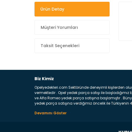
Ürün Detay
Müşteri Yorumları
Taksit Seçenekleri
Biz Kimiz
Opelyedekleri.com Sektöründe deneyimli kişilerden olu
vermektedir . Opel yedek parça satışı ile başladığımı
ve Alfa Romeo yedek parça satışına başlamıştır . Bünye
yedek parça satışına verdiğimiz öncelik ile Türkiyenin 4 
Satıyoruz ? Bu sorunun çok açık bir cevabı var yedek p
belirttiğimiz parçalar sizlere fikir sağlayacaktır. Ön
Aracınızın ön ve arka teker kısmını kapsayan metal sa
motor koruma amacı ile yapılmış olan sac kaporta aks
üretilmiş disk ile teması sayesinde durmayı sağlayan 