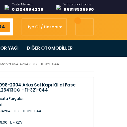
Çağrı Merkezi
Whatsapp Sipariş
0 212 489 42 30
0 531 893 55 80
RA
Üye Ol / Hesabım
OR YAĞI
DİĞER OTOMOBİLLER
se Marka XS41A26413CG - 11-321-044
998-2004 Arka Sol Kapı Kilidi Fase
26413CG - 11-321-044
orta Parçaları
al
1A26413CG - 11-321-044
29,00 TL + KDV