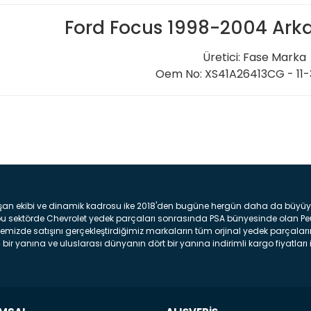
Ford Focus 1998-2004 Arka 
Üretici: Fase Marka
Oem No: XS41A26413CG - 11
Bu ürüne ilk yorumu siz yap
Yorum Yaz
şan ekibi ve dinamik kadrosu ike 2018'den bugüne hergün daha da büyüyere
z bu sektörde Chevrolet yedek parçaları sonrasında PSA bünyesinde olan P
mizde satışını gerçekleştirdiğimiz markaların tüm orjinal yedek parçaların
bir yanına ve uluslarası dünyanın dört bir yanına indirimli kargo fiyatları il
arça ve bakım seti satıyoruz. Yedek parça denince akıllara binlerce parça
 Tampon : Aracınızın ön kısmında bulunan plastik darbe emici amacı ile yap
c veya plsatikten yapılma olan tekerlek çamurluk kısmıdır. Kaporta aksam
am parçasıdır. Far : Aracımızın aydınlatma amacı ile kullanılan aksam pa
aksam parçadır . Fren Diski : Aracımızın ön ve arka tekerlerinde bulunan 