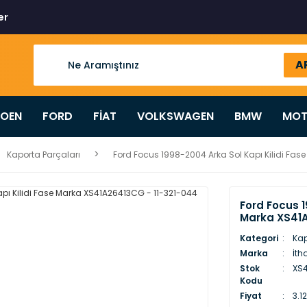
er
A
ROEN
FORD
FİAT
VOLKSWAGEN
BMW
MOT
Kaporta Parçaları
Ford Focus 1998-2004 Arka Sol Kapı Kilidi Fa
Ford Focus 1
Marka XS41A
Kategori
Kap
Marka
İth
Stok
XS4
Kodu
Fiyat
3.1