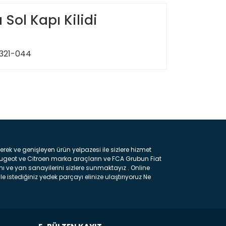
Sol Kapı Kilidi
-321-044
ın!
k ve genişleyen ürün yelpazesi ile sizlere hizmet
eugeot ve Citroen marka araçların ve FCA Grubun Fiat
ı ve yan sanayilerini sizlere sunmaktayız . Online
e istediğiniz yedek parçayı elinize ulaştırıyoruz Ne
 gelebilir ancak bunları biraz toparlarsak aşağıda
ılmış olan kaporta aksam parçasıdır. Çamurluk :
 parçasıdır. Kaput : Aracınızın ön kısmında bulunan
rçasıdır. Fren Balatası : Aracımızı durdurmak için
frenleme ana elemanıdır . Hangi Araçlara Yedek Parça