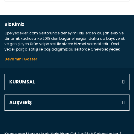
Bu ürüne ilk yorumu siz yapın!
Biz Kimiz
Opelyedekleri.com Sektöründe deneyimli kişilerden oluşan ekibi ve
Yorum Yaz
dinamik kadrosu ike 2018'den bugüne hergün daha da büyüyerek
ve genişleyen ürün yelpazesi ile sizlere hizmet vermektedir . Opel
yedek parça satışı ile başladığımız bu sektörde Chevrolet yedek
parçaları sonrasında PSA bünyesinde olan Peugeot ve Citroen
marka araçların ve FCA Grubun Fiat ve Alfa Romeo yedek parça
satışına başlamıştır . Bünyemizde satışını gerçekleştirdiğimiz
markaların tüm orjinal yedek parçalarını ve yan sanayilerini sizlere
sunmaktayız . Online yedek parça satışına verdiğimiz öncelik ile
KURUMSAL
Türkiyenin 4 bir yanına ve uluslarası dünyanın dört bir yanına
indirimli kargo fiyatları ile istediğiniz yedek parçayı elinize
ulaştırıyoruz Ne Satıyoruz ? Bu sorunun çok açık bir cevabı var yedek
parça ve bakım seti satıyoruz. Yedek parça denince akıllara binlerce
ALIŞVERİŞ
parça gelebilir ancak bunları biraz toparlarsak aşağıda belirttiğimiz
parçalar sizlere fikir sağlayacaktır. Ön Tampon : Aracınızın ön
kısmında bulunan plastik darbe emici amacı ile yapılmış olan
kaporta aksam parçasıdır. Çamurluk : Aracınızın ön ve arka teker
kısmını kapsayan metal sac veya plsatikten yapılma olan tekerlek
çamurluk kısmıdır. Kaporta aksam parçasıdır. Kaput : Aracınızın ön
Kocasinan Merkez Mah.Naldöken Cd. No:36/A Bahçelievler /