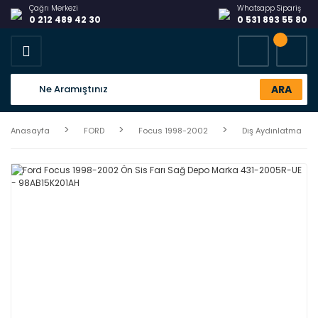
Çağrı Merkezi
Whatsapp Sipariş
0 212 489 42 30
0 531 893 55 80
ARA
Anasayfa
FORD
Focus 1998-2002
Dış Aydınlatma