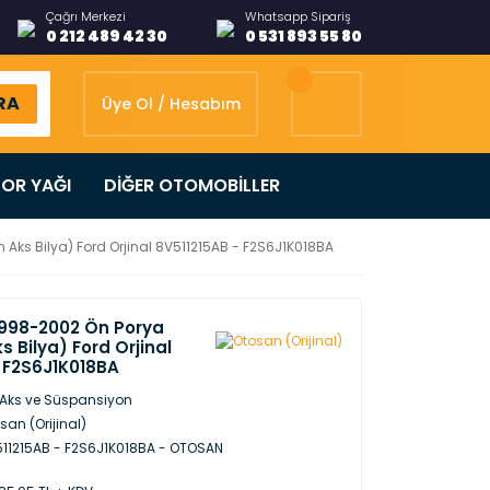
Çağrı Merkezi
Whatsapp Sipariş
0 212 489 42 30
0 531 893 55 80
RA
Üye Ol / Hesabım
OR YAĞI
DİĞER OTOMOBİLLER
 Aks Bilya) Ford Orjinal 8V511215AB - F2S6J1K018BA
1998-2002 Ön Porya
s Bilya) Ford Orjinal
- F2S6J1K018BA
Aks ve Süspansiyon
san (Orijinal)
11215AB - F2S6J1K018BA - OTOSAN