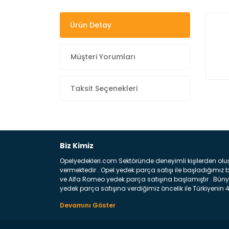
Ürün Detay
Müşteri Yorumları
Taksit Seçenekleri
Biz Kimiz
Opelyedekleri.com Sektöründe deneyimli kişilerden olu
vermektedir . Opel yedek parça satışı ile başladığımı
ve Alfa Romeo yedek parça satışına başlamıştır . Bünye
yedek parça satışına verdiğimiz öncelik ile Türkiyenin 4 
Satıyoruz ? Bu sorunun çok açık bir cevabı var yedek p
belirttiğimiz parçalar sizlere fikir sağlayacaktır. Ön
Aracınızın ön ve arka teker kısmını kapsayan metal sa
motor koruma amacı ile yapılmış olan sac kaporta aks