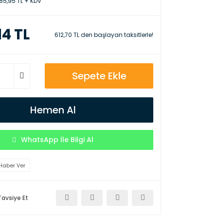
85,95 TL + KDV
14 TL
612,70 TL den başlayan taksitlerle!
Sepete Ekle
Hemen Al
WhatsApp İle Bilgi Al
Haber Ver
Tavsiye Et