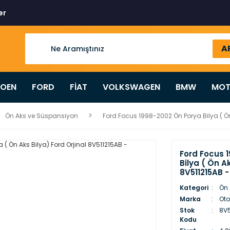
er
A
ROEN
FORD
FİAT
VOLKSWAGEN
BMW
MOT
Ön Aks ve Süspansiyon
Ford Focus 1998-2002 Ön Porya Bilya ( Ön
Ford Focus 
Bilya ( Ön Ak
8V511215AB 
Kategori
Ön 
Marka
Oto
Stok
8V5
Kodu