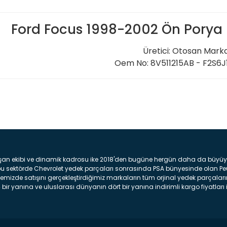
Ford Focus 1998-2002 Ön Porya 
Üretici: Otosan Mark
Oem No: 8V511215AB - F2S6J
Bu ürüne ilk yorumu siz yap
Yorum Yaz
şan ekibi ve dinamik kadrosu ike 2018'den bugüne hergün daha da büyüyere
z bu sektörde Chevrolet yedek parçaları sonrasında PSA bünyesinde olan P
mizde satışını gerçekleştirdiğimiz markaların tüm orjinal yedek parçaların
bir yanına ve uluslarası dünyanın dört bir yanına indirimli kargo fiyatları il
arça ve bakım seti satıyoruz. Yedek parça denince akıllara binlerce parça
 Tampon : Aracınızın ön kısmında bulunan plastik darbe emici amacı ile yap
c veya plsatikten yapılma olan tekerlek çamurluk kısmıdır. Kaporta aksam
am parçasıdır. Far : Aracımızın aydınlatma amacı ile kullanılan aksam pa