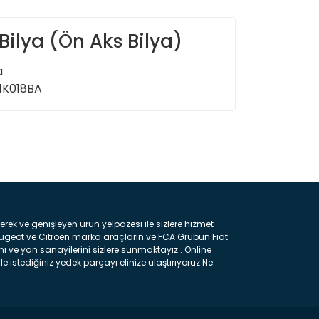
Bilya (Ön Aks Bilya)
a
1K018BA
ın!
k ve genişleyen ürün yelpazesi ile sizlere hizmet
eugeot ve Citroen marka araçların ve FCA Grubun Fiat
ı ve yan sanayilerini sizlere sunmaktayız . Online
e istediğiniz yedek parçayı elinize ulaştırıyoruz Ne
 gelebilir ancak bunları biraz toparlarsak aşağıda
ılmış olan kaporta aksam parçasıdır. Çamurluk :
 parçasıdır. Kaput : Aracınızın ön kısmında bulunan
rçasıdır. Fren Balatası : Aracımızı durdurmak için