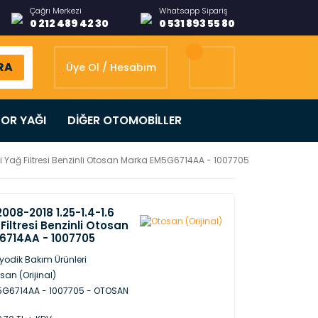
Çağrı Merkezi
Whatsapp Sipariş
0 212 489 42 30
0 531 893 55 80
RA
Üye Ol / Hesabım
OR YAĞI
DİĞER OTOMOBİLLER
li Yağ Filtresi Benzinli Otosan Marka EM5G6714AA - 1007705
2008-2018 1.25-1.4-1.6
 Filtresi Benzinli Otosan
6714AA - 1007705
iyodik Bakım Ürünleri
san (Orijinal)
G6714AA - 1007705 - OTOSAN