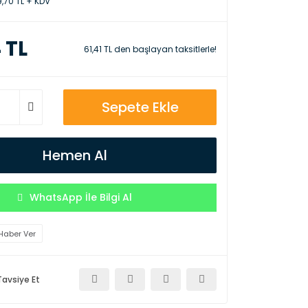
,70 TL + KDV
 TL
61,41 TL den başlayan taksitlerle!
Sepete Ekle
Hemen Al
WhatsApp İle Bilgi Al
Haber Ver
Tavsiye Et