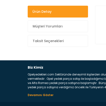
Ürün Detay
Müşteri Yorumları
Taksit Seçenekleri
Biz Kimiz
Opelyedekleri.com Sektöründe deneyimli kişilerden olu
vermektedir . Opel yedek parça satışı ile başladığımı
ve Alfa Romeo yedek parça satışına başlamıştır . Bünye
yedek parça satışına verdiğimiz öncelik ile Türkiyenin 4 
Satıyoruz ? Bu sorunun çok açık bir cevabı var yedek p
belirttiğimiz parçalar sizlere fikir sağlayacaktır. Ön
Aracınızın ön ve arka teker kısmını kapsayan metal sa
motor koruma amacı ile yapılmış olan sac kaporta aks