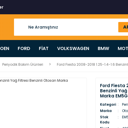
er
A
ROEN
FORD
FİAT
VOLKSWAGEN
BMW
MOT
Periyodik Bakım Ürünleri
Ford Fiesta 2008-2018 1.25-1.4-1.6 Benzin
Ford Fiesta 
Benzinli Yağ
Marka EM5G
Kategori
Per
Marka
Oto
Stok
EM5
Kodu