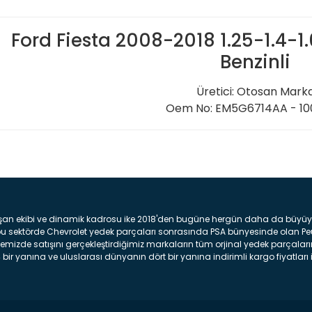
Ford Fiesta 2008-2018 1.25-1.4-1.6
Benzinli
Üretici: Otosan Mark
Oem No: EM5G6714AA - 1
Bu ürüne ilk yorumu siz yap
Yorum Yaz
şan ekibi ve dinamik kadrosu ike 2018'den bugüne hergün daha da büyüyere
z bu sektörde Chevrolet yedek parçaları sonrasında PSA bünyesinde olan P
mizde satışını gerçekleştirdiğimiz markaların tüm orjinal yedek parçaların
bir yanına ve uluslarası dünyanın dört bir yanına indirimli kargo fiyatları il
arça ve bakım seti satıyoruz. Yedek parça denince akıllara binlerce parça
 Tampon : Aracınızın ön kısmında bulunan plastik darbe emici amacı ile yap
c veya plsatikten yapılma olan tekerlek çamurluk kısmıdır. Kaporta aksam
am parçasıdır. Far : Aracımızın aydınlatma amacı ile kullanılan aksam pa