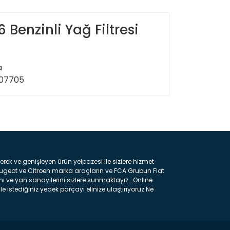
 Benzinli Yağ Filtresi
a
007705
ın!
k ve genişleyen ürün yelpazesi ile sizlere hizmet
eugeot ve Citroen marka araçların ve FCA Grubun Fiat
ı ve yan sanayilerini sizlere sunmaktayız . Online
e istediğiniz yedek parçayı elinize ulaştırıyoruz Ne
 gelebilir ancak bunları biraz toparlarsak aşağıda
ılmış olan kaporta aksam parçasıdır. Çamurluk :
 parçasıdır. Kaput : Aracınızın ön kısmında bulunan
rçasıdır. Fren Balatası : Aracımızı durdurmak için