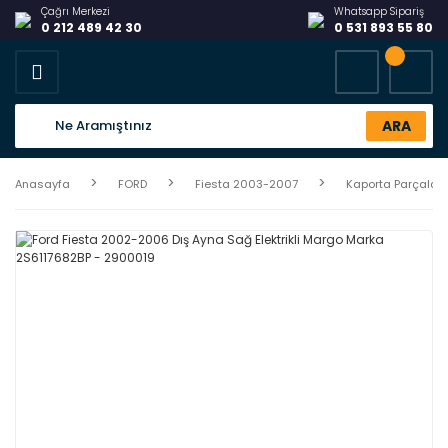
Çağrı Merkezi
Whatsapp Sipariş
0 212 489 42 30
0 531 893 55 80
ARA
Anasayfa
FORD
Fiesta 2003-2007
Kaporta Parçaları