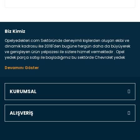
Bu ürüne ilk yorumu siz yapın!
Biz Kimiz
Opelyedekleri.com Sektöründe deneyimli kişilerden oluşan ekibi ve
Yorum Yaz
dinamik kadrosu ike 2018'den bugüne hergün daha da büyüyerek
ve genişleyen ürün yelpazesi ile sizlere hizmet vermektedir . Opel
yedek parça satışı ile başladığımız bu sektörde Chevrolet yedek
parçaları sonrasında PSA bünyesinde olan Peugeot ve Citroen
marka araçların ve FCA Grubun Fiat ve Alfa Romeo yedek parça
satışına başlamıştır . Bünyemizde satışını gerçekleştirdiğimiz
markaların tüm orjinal yedek parçalarını ve yan sanayilerini sizlere
sunmaktayız . Online yedek parça satışına verdiğimiz öncelik ile
KURUMSAL
Türkiyenin 4 bir yanına ve uluslarası dünyanın dört bir yanına
indirimli kargo fiyatları ile istediğiniz yedek parçayı elinize
ulaştırıyoruz Ne Satıyoruz ? Bu sorunun çok açık bir cevabı var yedek
parça ve bakım seti satıyoruz. Yedek parça denince akıllara binlerce
ALIŞVERİŞ
parça gelebilir ancak bunları biraz toparlarsak aşağıda belirttiğimiz
parçalar sizlere fikir sağlayacaktır. Ön Tampon : Aracınızın ön
kısmında bulunan plastik darbe emici amacı ile yapılmış olan
kaporta aksam parçasıdır. Çamurluk : Aracınızın ön ve arka teker
kısmını kapsayan metal sac veya plsatikten yapılma olan tekerlek