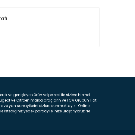
afı
ın!
k ve genişleyen ürün yelpazesi ile sizlere hizmet
eugeot ve Citroen marka araçların ve FCA Grubun Fiat
ı ve yan sanayilerini sizlere sunmaktayız . Online
e istediğiniz yedek parçayı elinize ulaştırıyoruz Ne
 gelebilir ancak bunları biraz toparlarsak aşağıda
ılmış olan kaporta aksam parçasıdır. Çamurluk :
 parçasıdır. Kaput : Aracınızın ön kısmında bulunan
rçasıdır. Fren Balatası : Aracımızı durdurmak için