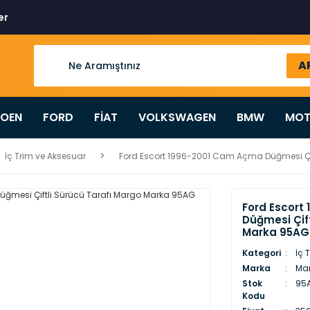
er
A
ROEN
FORD
FİAT
VOLKSWAGEN
BMW
MOT
İç Trim ve Aksesuar
Ford Escort 1996-2001 Cam Açma Düğmesi Çif
Ford Escort
Düğmesi Çif
Marka 95AG
Kategori
İç 
Marka
Ma
Stok
95
Kodu