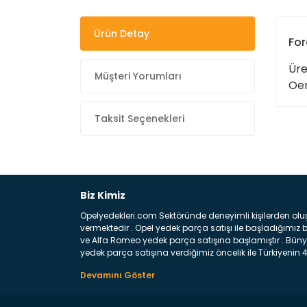
Ürün Detay
For
Üre
Müşteri Yorumları
Oem
Taksit Seçenekleri
Biz Kimiz
Opelyedekleri.com Sektöründe deneyimli kişilerden olu
vermektedir . Opel yedek parça satışı ile başladığımı
ve Alfa Romeo yedek parça satışına başlamıştır . Bünye
yedek parça satışına verdiğimiz öncelik ile Türkiyenin 4 
Satıyoruz ? Bu sorunun çok açık bir cevabı var yedek p
belirttiğimiz parçalar sizlere fikir sağlayacaktır. Ön
Aracınızın ön ve arka teker kısmını kapsayan metal sa
motor koruma amacı ile yapılmış olan sac kaporta aks