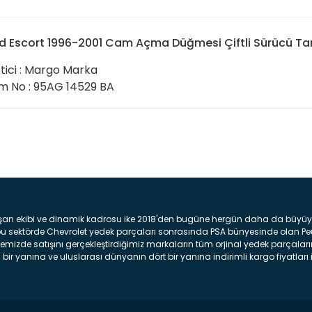
d Escort 1996-2001 Cam Açma Düğmesi Çiftli Sürücü Tar
tici : Margo Marka
 No : 95AG 14529 BA
Bu ürüne ilk yorumu siz yap
Yorum Yaz
şan ekibi ve dinamik kadrosu ike 2018'den bugüne hergün daha da büyüyere
z bu sektörde Chevrolet yedek parçaları sonrasında PSA bünyesinde olan P
mizde satışını gerçekleştirdiğimiz markaların tüm orjinal yedek parçaların
bir yanına ve uluslarası dünyanın dört bir yanına indirimli kargo fiyatları il
arça ve bakım seti satıyoruz. Yedek parça denince akıllara binlerce parça
 Tampon : Aracınızın ön kısmında bulunan plastik darbe emici amacı ile yap
c veya plsatikten yapılma olan tekerlek çamurluk kısmıdır. Kaporta aksam
am parçasıdır. Far : Aracımızın aydınlatma amacı ile kullanılan aksam pa