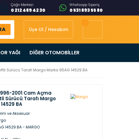
Çağrı Merkezi
Whatsapp Sipariş
0 212 489 42 30
0 531 893 55 80
RA
Üye Ol / Hesabım
OR YAĞI
DİĞER OTOMOBİLLER
tli Sürücü Tarafı Margo Marka 95AG 14529 BA
 1996-2001 Cam Açma
tli Sürücü Tarafı Margo
 14529 BA
Trim ve Aksesuar
rgo
AG 14529 BA - MARGO