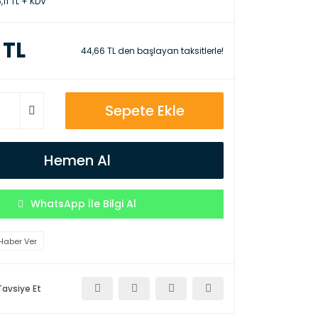
,11 TL + KDV
 TL
44,66 TL den başlayan taksitlerle!
Sepete Ekle
Hemen Al
WhatsApp İle Bilgi Al
Haber Ver
Tavsiye Et