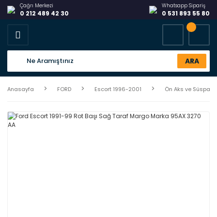
Çağrı Merkezi
Whatsapp Sipariş
0 212 489 42 30
0 531 893 55 80
ARA
Anasayfa
FORD
Escort 1996-2001
Ön Aks ve Süspans