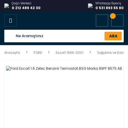
Çağrı Merkezi
Whatsapp Sipariş
0 212 489 42 30
0 531 893 55 80
ARA
Anasayfa
FORD
Escort 1996-2001
Soğutma ve Kalorif