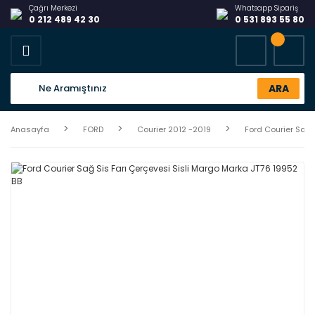
Çağrı Merkezi
Whatsapp Sipariş
0 212 489 42 30
0 531 893 55 80
ARA
Anasayfa
FORD
Courier 2012 -2019
Ford Courier Sağ 