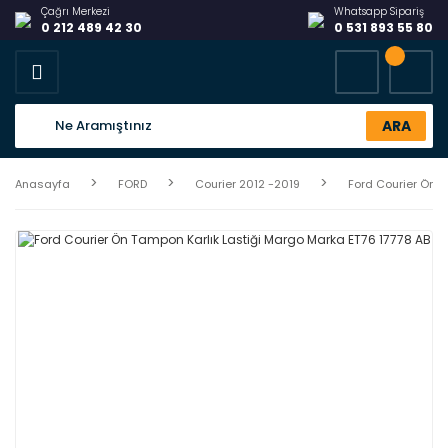
Çağrı Merkezi
Whatsapp Sipariş
0 212 489 42 30
0 531 893 55 80
ARA
Anasayfa
FORD
Courier 2012 -2019
Ford Courier Ön T