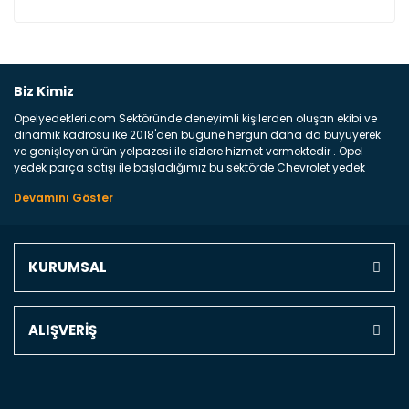
Bu ürüne ilk yorumu siz yapın!
Biz Kimiz
Opelyedekleri.com Sektöründe deneyimli kişilerden oluşan ekibi ve
Yorum Yaz
dinamik kadrosu ike 2018'den bugüne hergün daha da büyüyerek
ve genişleyen ürün yelpazesi ile sizlere hizmet vermektedir . Opel
yedek parça satışı ile başladığımız bu sektörde Chevrolet yedek
parçaları sonrasında PSA bünyesinde olan Peugeot ve Citroen
marka araçların ve FCA Grubun Fiat ve Alfa Romeo yedek parça
satışına başlamıştır . Bünyemizde satışını gerçekleştirdiğimiz
markaların tüm orjinal yedek parçalarını ve yan sanayilerini sizlere
sunmaktayız . Online yedek parça satışına verdiğimiz öncelik ile
KURUMSAL
Türkiyenin 4 bir yanına ve uluslarası dünyanın dört bir yanına
indirimli kargo fiyatları ile istediğiniz yedek parçayı elinize
ulaştırıyoruz Ne Satıyoruz ? Bu sorunun çok açık bir cevabı var yedek
parça ve bakım seti satıyoruz. Yedek parça denince akıllara binlerce
ALIŞVERİŞ
parça gelebilir ancak bunları biraz toparlarsak aşağıda belirttiğimiz
parçalar sizlere fikir sağlayacaktır. Ön Tampon : Aracınızın ön
kısmında bulunan plastik darbe emici amacı ile yapılmış olan
kaporta aksam parçasıdır. Çamurluk : Aracınızın ön ve arka teker
kısmını kapsayan metal sac veya plsatikten yapılma olan tekerlek